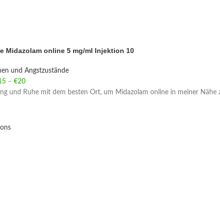
e Midazolam online 5 mg/ml Injektion 10
nen und Angstzustände
15
–
€
20
Price range: €15 through €20
ng und Ruhe mit dem besten Ort, um Midazolam online in meiner Nähe z
ions