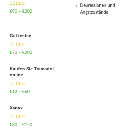
Depressionen und
€
90
–
€
200
Price range: €90
Angstzustände
through €200
Gel testen
€
70
–
€
200
Price range: €70
through €200
Kaufen Sie Tramadol
online
€
12
–
€
60
Price range: €12
through €60
Xanax
€
80
–
€
150
Price range: €80
through €150