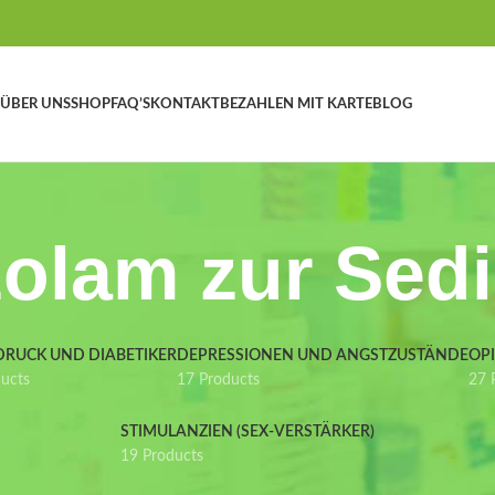
ÜBER UNS
SHOP
FAQ’S
KONTAKT
BEZAHLEN MIT KARTE
BLOG
olam zur Sed
DRUCK UND DIABETIKER
DEPRESSIONEN UND ANGSTZUSTÄNDE
OP
ducts
17 Products
27 
STIMULANZIEN (SEX-VERSTÄRKER)
19 Products