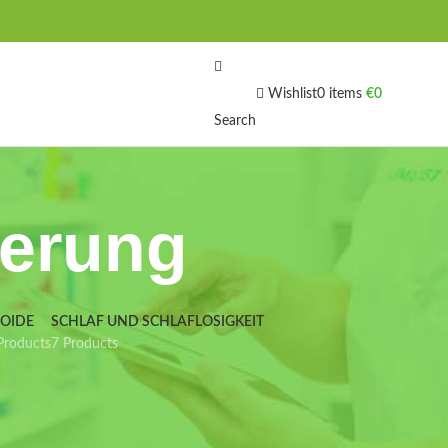
Wishlist
0
items
€
0
Search
ierung
IOIDE
SCHLAF UND SCHLAFLOSIGKEIT
Products
7 Products