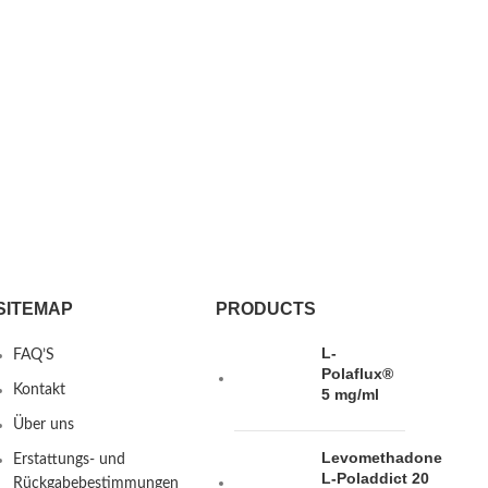
SITEMAP
PRODUCTS
L-
FAQ’S
Polaflux®
Kontakt
5 mg/ml
Über uns
Levomethadone
Erstattungs- und
L-Poladdict 20
Rückgabebestimmungen