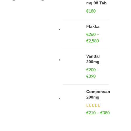
mg 98 Tab
€
180
Flakka
€
260
–
€
2,580
Price
range:
€260
Vandal
through
200mg
€2,580
€
200
–
€
390
Price
range:
€200
Compensan
through
200mg
€390
€
210
–
€
380
Price
range:
€210