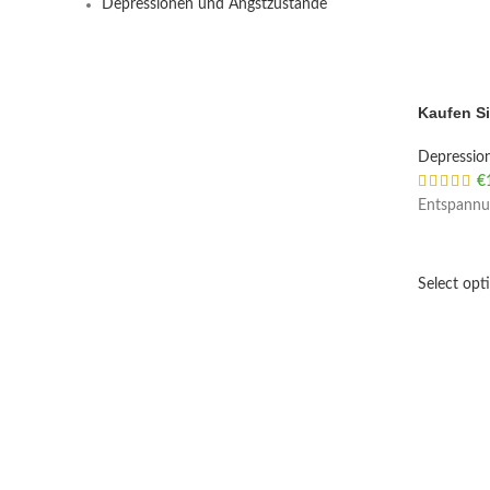
Depressionen und Angstzustände
Kaufen Si
Depressio
€
Entspannu
Select opt