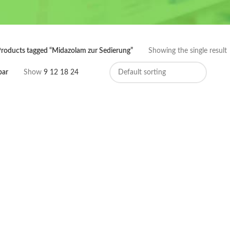
roducts tagged “Midazolam zur Sedierung”
Showing the single result
bar
Show
9
12
18
24