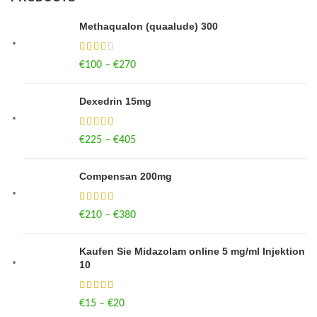
Methaqualon (quaalude) 300
€
100
–
€
270
Price range: €100 through €270
Dexedrin 15mg
€
225
–
€
405
Price range: €225 through €405
Compensan 200mg
€
210
–
€
380
Price range: €210 through €380
Kaufen Sie Midazolam online 5 mg/ml Injektion
10
€
15
–
€
20
Price range: €15 through €20