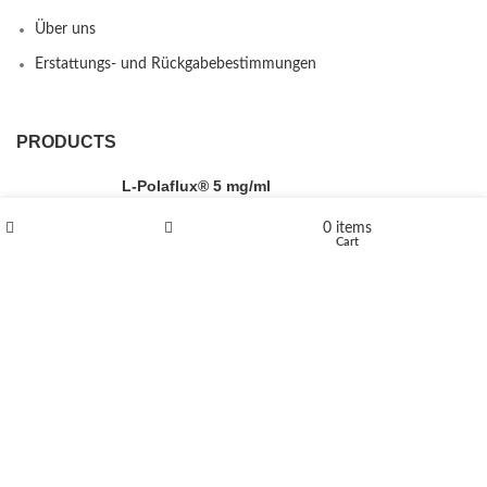
Über uns
Erstattungs- und Rückgabebestimmungen
PRODUCTS
L-Polaflux® 5 mg/ml
0
items
Shop
Wishlist
Cart
Levomethadone L-Poladdict 20 mg 98 Tab
€
180
Flakka
€
260
–
€
2,580
Price range: €260 through €2,580
Vandal 200mg