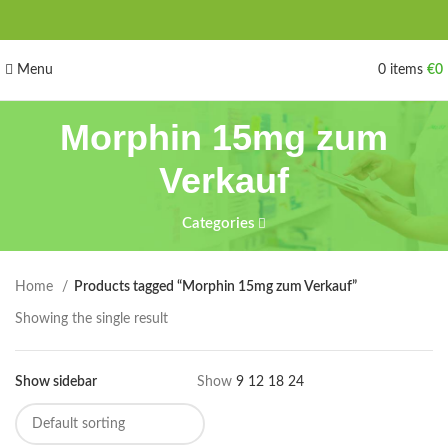
Menu
0
items
€
0
Morphin 15mg zum
Verkauf
Categories
Home
Products tagged “Morphin 15mg zum Verkauf”
Showing the single result
Show sidebar
Show
9
12
18
24