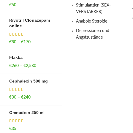
€
50
Stimulanzien (SEX-
VERSTÄRKER)
Rivotril Clonazepam
Anabole Steroide
online
Depressionen und
Angstzustände
€
80
–
€
170
Price range: €80
through €170
Flakka
€
260
–
€
2,580
Price range:
€260 through
€2,580
Cephalexin 500 mg
€
30
–
€
240
Price range: €30
through €240
Omnadren 250 ml
€
35