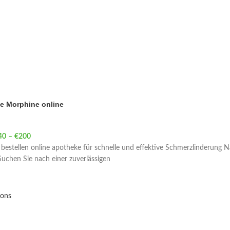
e Morphine online
40
–
€
200
Price range: €40 through €200
estellen online apotheke für schnelle und effektive Schmerzlinderung N
uchen Sie nach einer zuverlässigen
ions