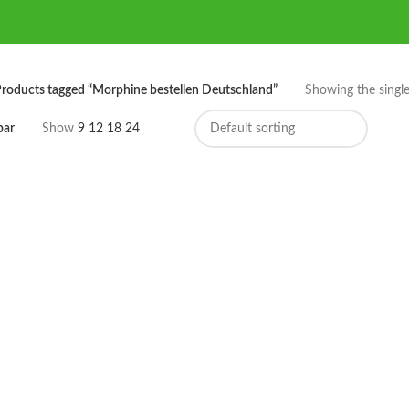
roducts tagged “Morphine bestellen Deutschland”
Showing the single
bar
Show
9
12
18
24