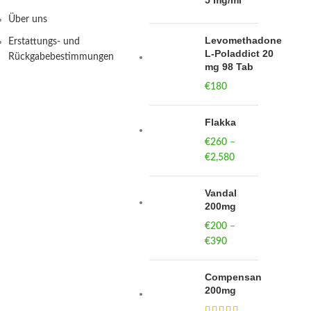
5 mg/ml
Über uns
Levomethadone
Erstattungs- und
L-Poladdict 20
Rückgabebestimmungen
mg 98 Tab
€
180
Flakka
€
260
–
€
2,580
Price
range:
€260
Vandal
through
200mg
€2,580
€
200
–
€
390
Price
range:
€200
Compensan
through
200mg
€390