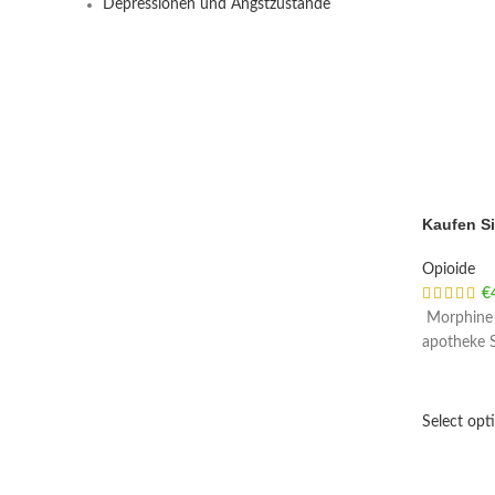
Depressionen und Angstzustände
Kaufen Si
Opioide
€
Morphine b
apotheke S
Select opt