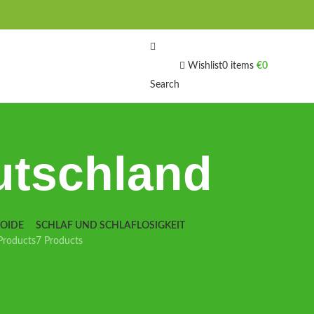
Wishlist
0
items
€
0
Search
utschland
IOIDE
SCHLAF UND SCHLAFLOSIGKEIT
Products
7 Products