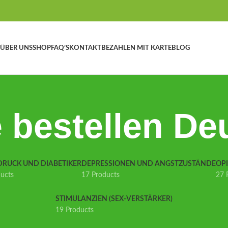
ÜBER UNS
SHOP
FAQ’S
KONTAKT
BEZAHLEN MIT KARTE
BLOG
 bestellen De
DRUCK UND DIABETIKER
DEPRESSIONEN UND ANGSTZUSTÄNDE
OP
ducts
17 Products
27 
STIMULANZIEN (SEX-VERSTÄRKER)
19 Products