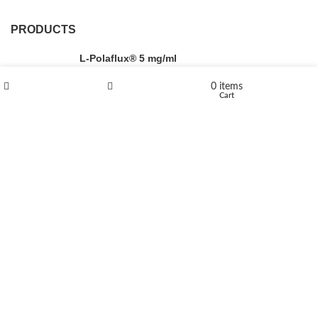
PRODUCTS
L-Polaflux® 5 mg/ml
0
items
Shop
Wishlist
Cart
Levomethadone L-Poladdict 20 mg 98 Tab
€
180
Flakka
€
260
–
€
2,580
Price range: €260 through €2,580
Vandal 200mg
€
200
–
€
390
Price range: €200 through €390
Compensan 200mg