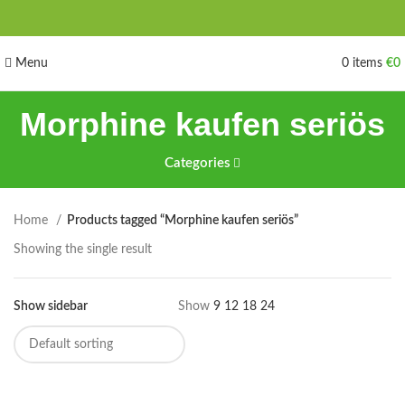
Menu
0
items
€
0
Morphine kaufen seriös
Categories
Home
Products tagged “Morphine kaufen seriös”
Showing the single result
Show sidebar
Show
9
12
18
24