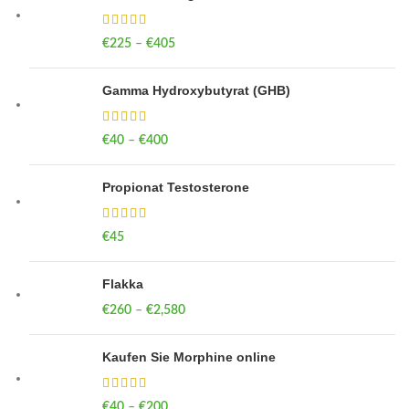
€
225
–
€
405
Price range: €225 through €405
Gamma Hydroxybutyrat (GHB)
€
40
–
€
400
Price range: €40 through €400
Propionat Testosterone
€
45
Flakka
€
260
–
€
2,580
Price range: €260 through €2,580
Kaufen Sie Morphine online
€
40
–
€
200
Price range: €40 through €200