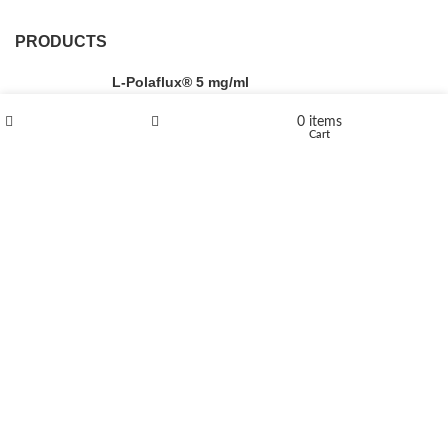
PRODUCTS
L-Polaflux® 5 mg/ml
0
items
Shop
Wishlist
Cart
Levomethadone L-Poladdict 20 mg 98 Tab
€
180
Flakka
€
260
–
€
2,580
Price range: €260 through €2,580
Vandal 200mg
€
200
–
€
390
Price range: €200 through €390
Compensan 200mg