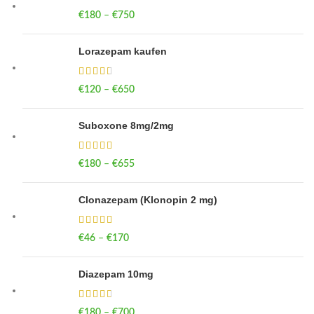
€
180
–
€
750
Price range: €180 through €750
Lorazepam kaufen
€
120
–
€
650
Price range: €120 through €650
Suboxone 8mg/2mg
€
180
–
€
655
Price range: €180 through €655
Clonazepam (Klonopin 2 mg)
€
46
–
€
170
Price range: €46 through €170
Diazepam 10mg
€
180
–
€
700
Price range: €180 through €700