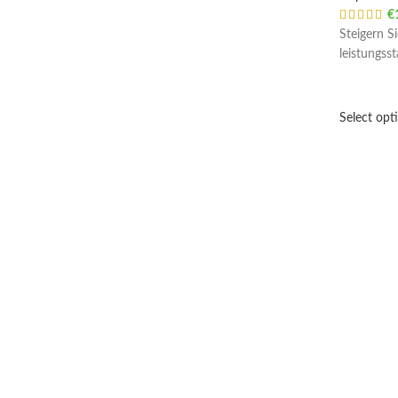
€
Steigern Si
leistungss
Select opt