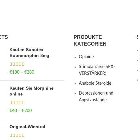
CTS
PRODUKTE
KATEGORIEN
Kaufen Subutex
Buprenorphin-8mg
Opioide
Stimulanzien (SEX-
€
180
–
€
280
Price range: €180
VERSTÄRKER)
through €280
Anabole Steroide
Kaufen Sie Morphine
Depressionen und
online
Angstzustände
€
40
–
€
200
Price range: €40
through €200
Original-Winstrol