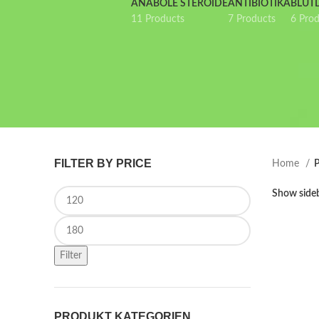
ANABOLE STEROIDE
ANTIBIOTIKA
BLUT
11 Products
7 Products
6 Pro
FILTER BY PRICE
Home
P
Min price
Show side
Max price
Filter
PRODUKT KATEGORIEN