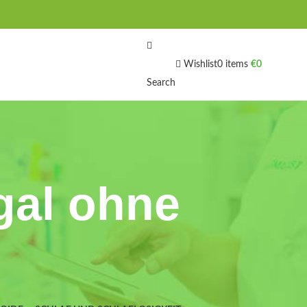
Wishlist
0
items
€
0
Search
gal ohne