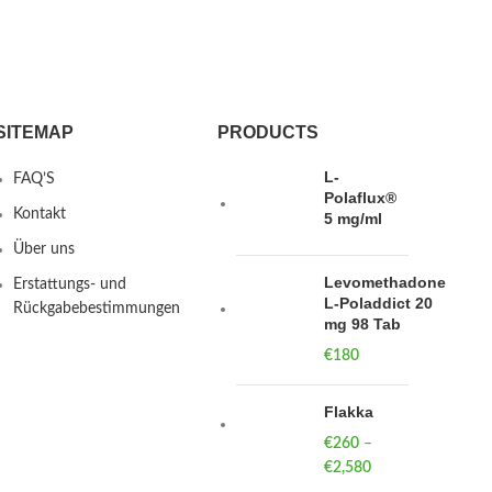
SITEMAP
PRODUCTS
L-
FAQ’S
Polaflux®
Kontakt
5 mg/ml
Über uns
Levomethadone
Erstattungs- und
L-Poladdict 20
Rückgabebestimmungen
mg 98 Tab
€
180
Flakka
€
260
–
€
2,580
Price