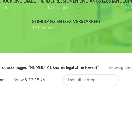
DRUCK UND DIABETIKER
DEPRESSIONEN UND ANGSTZUSTÄNDE
OP
ducts
17 Products
27 
STIMULANZIEN (SEX-VERSTÄRKER)
19 Products
roducts tagged “NEMBUTAL kaufen legal ohne Rezept”
Showing the s
bar
Show
9
12
18
24