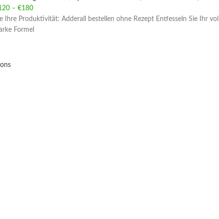
120
–
€
180
Price range: €120 through €180
e Ihre Produktivität: Adderall bestellen ohne Rezept Entfesseln Sie Ihr vo
tarke Formel
ions