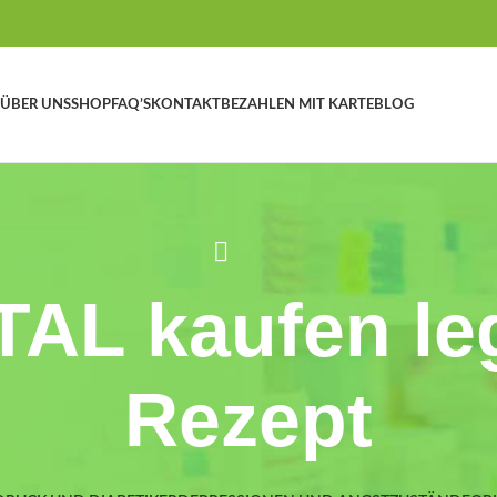
ÜBER UNS
SHOP
FAQ’S
KONTAKT
BEZAHLEN MIT KARTE
BLOG
L kaufen le
Rezept