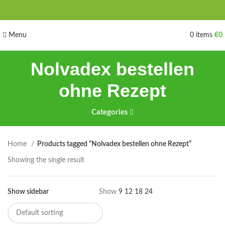
Menu
0
items
€
0
Nolvadex bestellen
ohne Rezept
Categories
Home
Products tagged “Nolvadex bestellen ohne Rezept”
Showing the single result
Show sidebar
Show
9
12
18
24