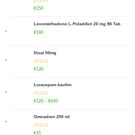
€
250
Levomethadone L-Poladdict 20 mg 98 Tab
€
180
Disal 50mg
€
120
Lorazepam kaufen
€
120
–
€
650
Price range: €120 through €650
Omnadren 250 ml
€
35