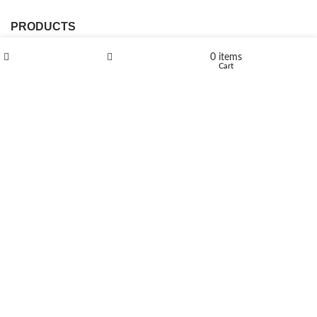
PRODUCTS
L-Polaflux® 5 mg/ml
0
items
Shop
Wishlist
Cart
Levomethadone L-Poladdict 20 mg 98 Tab
€
180
Flakka
€
260
–
€
2,580
Price range: €260 through €2,580
Vandal 200mg
€
200
–
€
390
Price range: €200 through €390
Compensan 200mg