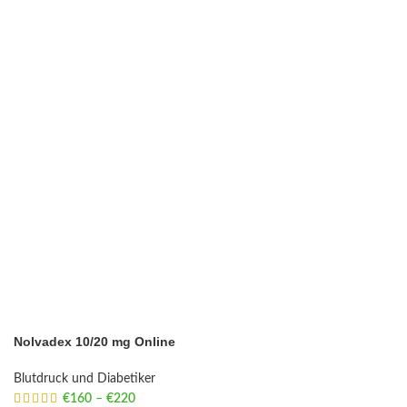
Nolvadex 10/20 mg Online
Blutdruck und Diabetiker
€
160
–
€
220
Price range: €160 through €220