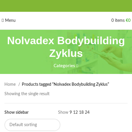
Menu
0
items
€
0
Nolvadex Bodybuilding
Zyklus
Categories
Home
Products tagged “Nolvadex Bodybuilding Zyklus”
Showing the single result
Show sidebar
Show
9
12
18
24