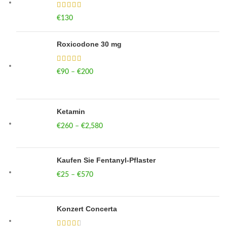
€
130
Roxicodone 30 mg
€
90
–
€
200
Price range: €90 through €200
Ketamin
€
260
–
€
2,580
Price range: €260 through €2,580
Kaufen Sie Fentanyl-Pflaster
€
25
–
€
570
Price range: €25 through €570
Konzert Concerta