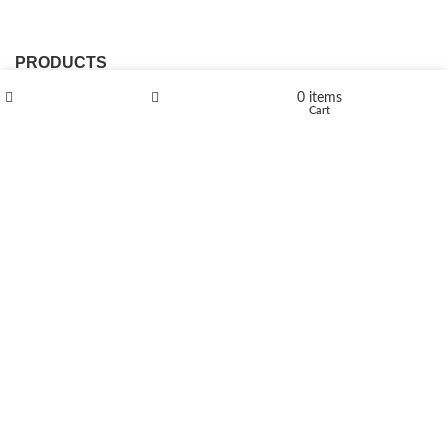
PRODUCTS
0
items
L-Polaflux® 5 mg/ml
Shop
Wishlist
Cart
Levomethadone L-Poladdict 20 mg 98 Tab
€
180
Flakka
€
260
–
€
2,580
Price range: €260 through €2,580
Vandal 200mg
€
200
–
€
390
Price range: €200 through €390