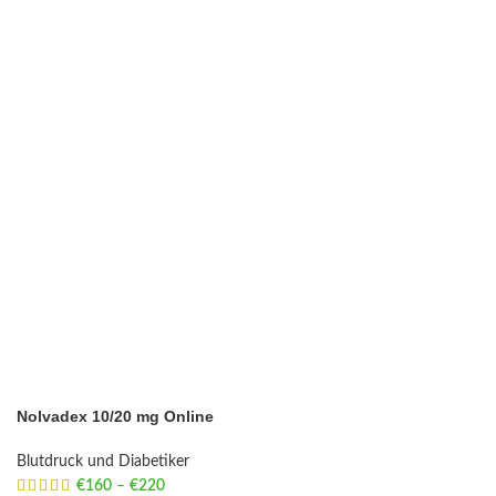
Nolvadex 10/20 mg Online
Blutdruck und Diabetiker
€
160
–
€
220
Price range: €160 through €220