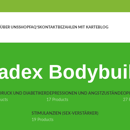
ÜBER UNS
SHOP
FAQ’S
KONTAKT
BEZAHLEN MIT KARTE
BLOG
adex Bodybui
DRUCK UND DIABETIKER
DEPRESSIONEN UND ANGSTZUSTÄNDE
OP
ducts
17 Products
27 
STIMULANZIEN (SEX-VERSTÄRKER)
19 Products