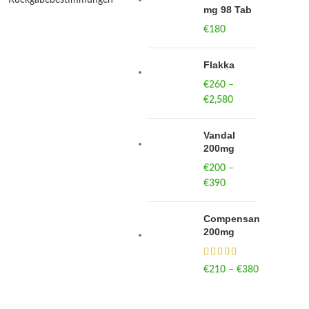
mg 98 Tab
€
180
Flakka
€
260
–
€
2,580
Price
range:
€260
Vandal
through
200mg
€2,580
€
200
–
€
390
Price
range:
€200
Compensan
through
200mg
€390
€
210
–
€
380
Price
range:
€210