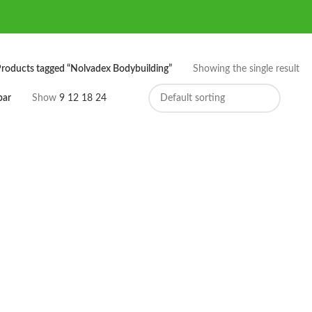
roducts tagged “Nolvadex Bodybuilding”
Showing the single result
bar
Show
9
12
18
24