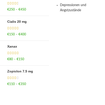
Depressionen und
€
250
–
€
450
Price range: €250
Angstzustände
through €450
Cialis 20 mg
€
150
–
€
400
Price range: €150
through €400
Xanax
€
80
–
€
150
Price range: €80
through €150
Zopiclon 7.5 mg
€
110
–
€
350
Price range: €110
through €350