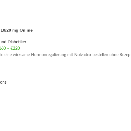
 10/20 mg Online
und Diabetiker
160
–
€
220
Price range: €160 through €220
Sie eine wirksame Hormonregulierung mit Nolvadex bestellen ohne Rezept
ions