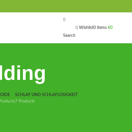
Wishlist
0
items
€
0
Search
lding
IOIDE
SCHLAF UND SCHLAFLOSIGKEIT
Products
7 Products