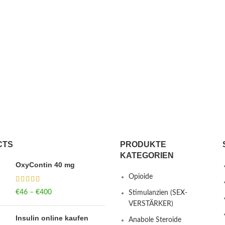
CTS
PRODUKTE
KATEGORIEN
OxyContin 40 mg
Opioide
€
46
–
€
400
Price range: €46
Stimulanzien (SEX-
through €400
VERSTÄRKER)
Insulin online kaufen
Anabole Steroide