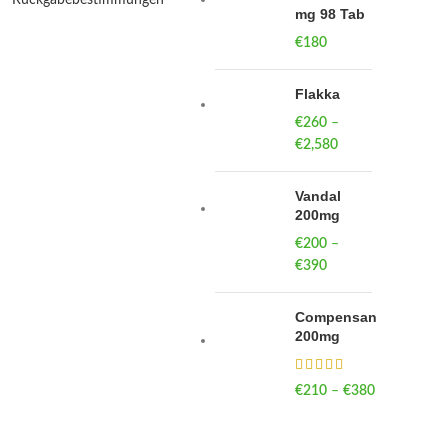
mg 98 Tab
€
180
Flakka
€
260
–
€
2,580
Price
range:
€260
Vandal
through
200mg
€2,580
€
200
–
€
390
Price
range:
€200
Compensan
through
200mg
€390
€
210
–
€
380
Price
range:
€210