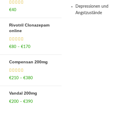
Depressionen und
€
40
Angstzustände
Rivotril Clonazepam
online
€
80
–
€
170
Price range: €80
through €170
Compensan 200mg
€
210
–
€
380
Price range: €210
through €380
Vandal 200mg
€
200
–
€
390
Price range: €200
through €390