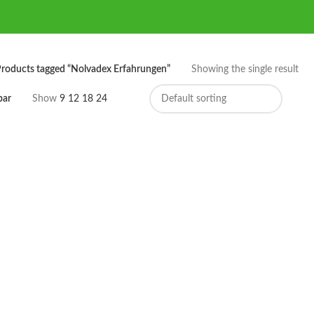
roducts tagged “Nolvadex Erfahrungen”
Showing the single result
bar
Show
9
12
18
24