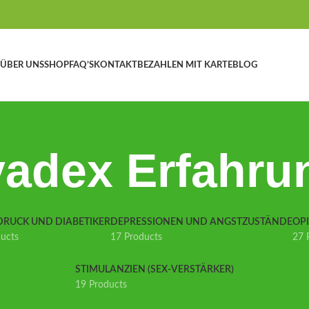
ÜBER UNS
SHOP
FAQ’S
KONTAKT
BEZAHLEN MIT KARTE
BLOG
vadex Erfahru
DRUCK UND DIABETIKER
DEPRESSIONEN UND ANGSTZUSTÄNDE
OP
ducts
17 Products
27 
STIMULANZIEN (SEX-VERSTÄRKER)
19 Products