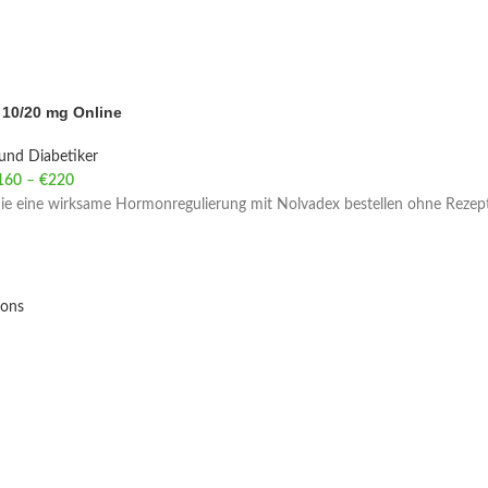
 10/20 mg Online
und Diabetiker
160
–
€
220
Price range: €160 through €220
Sie eine wirksame Hormonregulierung mit Nolvadex bestellen ohne Rezept
ions