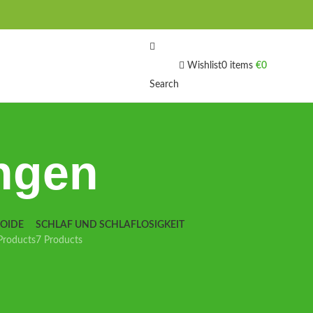
Wishlist
0
items
€
0
Search
ngen
IOIDE
SCHLAF UND SCHLAFLOSIGKEIT
Products
7 Products