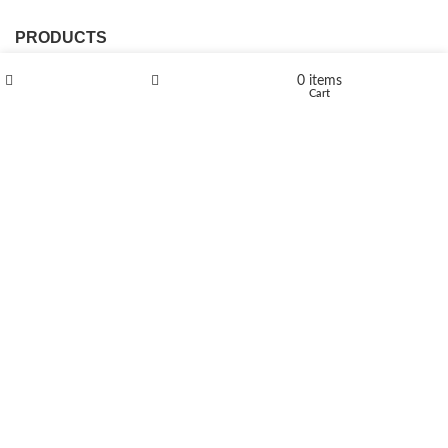
PRODUCTS
L-Polaflux® 5 mg/ml
0
items
Shop
Wishlist
Cart
Levomethadone L-Poladdict 20 mg 98 Tab
€
180
Flakka
€
260
–
€
2,580
Price range: €260 through €2,580
Vandal 200mg
€
200
–
€
390
Price range: €200 through €390
Compensan 200mg