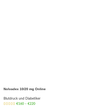
Nolvadex 10/20 mg Online
Blutdruck und Diabetiker
€
160
–
€
220
Price range: €160 through €220