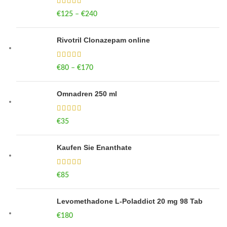
€
125
–
€
240
Price range: €125 through €240
Rivotril Clonazepam online
€
80
–
€
170
Price range: €80 through €170
Omnadren 250 ml
€
35
Kaufen Sie Enanthate
€
85
Levomethadone L-Poladdict 20 mg 98 Tab
€
180