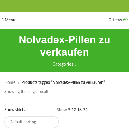
Menu
0
items
€
0
Nolvadex-Pillen zu
verkaufen
Categories
Home
Products tagged “Nolvadex-Pillen zu verkaufen”
Showing the single result
Show sidebar
Show
9
12
18
24