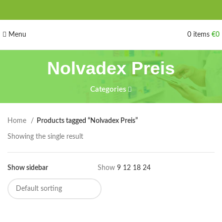
Menu
0
items
€
0
Nolvadex Preis
Categories
Home
Products tagged “Nolvadex Preis”
Showing the single result
Show sidebar
Show
9
12
18
24