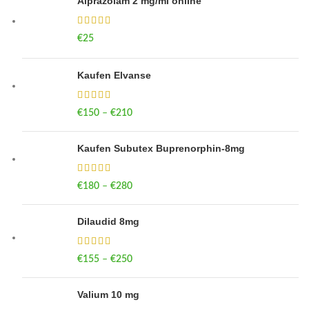
Alprazolam 2 mg/ml online
€
25
Kaufen Elvanse
€
150
–
€
210
Price range: €150 through €210
Kaufen Subutex Buprenorphin-8mg
€
180
–
€
280
Price range: €180 through €280
Dilaudid 8mg
€
155
–
€
250
Price range: €155 through €250
Valium 10 mg