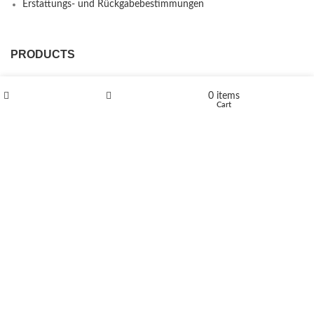
Erstattungs- und Rückgabebestimmungen
PRODUCTS
L-Polaflux® 5 mg/ml
0
items
Shop
Wishlist
Cart
Levomethadone L-Poladdict 20 mg 98 Tab
€
180
Flakka
€
260
–
€
2,580
Price range: €260 through €2,580
Vandal 200mg
€
200
–
€
390
Price range: €200 through €390