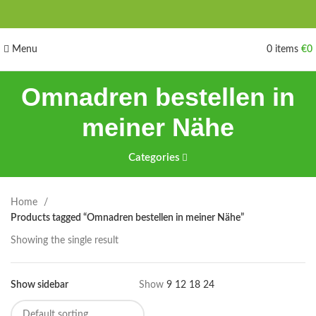
Menu
0
items
€
0
Omnadren bestellen in
meiner Nähe
Categories
Home
Products tagged “Omnadren bestellen in meiner Nähe”
Showing the single result
Show sidebar
Show
9
12
18
24