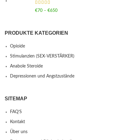
€
70
–
€
650
Price range: €70 through €650
PRODUKTE KATEGORIEN
Opioide
Stimulanzien (SEX-VERSTÄRKER)
Anabole Steroide
Depressionen und Angstzustände
SITEMAP
FAQ’S
Kontakt
Über uns