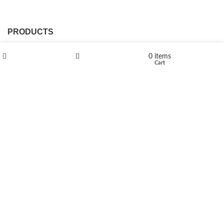
PRODUCTS
L-Polaflux® 5 mg/ml
0
items
Shop
Wishlist
Cart
Levomethadone L-Poladdict 20 mg 98 Tab
€
180
Flakka
€
260
–
€
2,580
Price range: €260 through €2,580
Vandal 200mg
€
200
–
€
390
Price range: €200 through €390