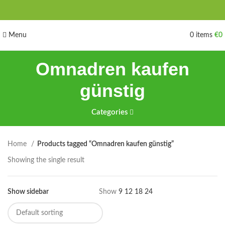
Menu
0
items
€
0
Omnadren kaufen
günstig
Categories
Home
Products tagged “Omnadren kaufen günstig”
Showing the single result
Show sidebar
Show
9
12
18
24