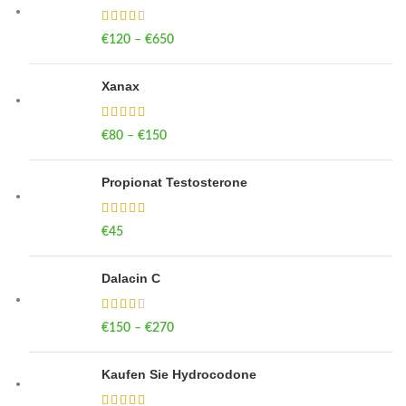
€
120
–
€
650
Price range: €120 through €650
Xanax
€
80
–
€
150
Price range: €80 through €150
Propionat Testosterone
€
45
Dalacin C
€
150
–
€
270
Price range: €150 through €270
Kaufen Sie Hydrocodone