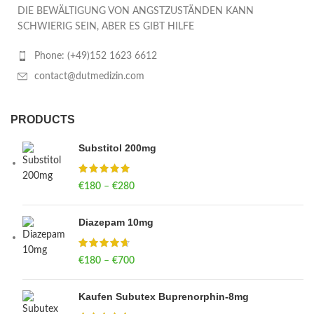
DIE BEWÄLTIGUNG VON ANGSTZUSTÄNDEN KANN
SCHWIERIG SEIN, ABER ES GIBT HILFE
Phone: (+49)152 1623 6612
contact@dutmedizin.com
PRODUCTS
Substitol 200mg
€
180
–
€
280
Price range: €180 through €280
Diazepam 10mg
€
180
–
€
700
Price range: €180 through €700
Kaufen Subutex Buprenorphin-8mg