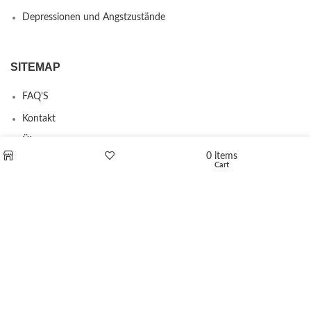
Depressionen und Angstzustände
SITEMAP
FAQ’S
Kontakt
Über uns
0
items
Erstattungs- und Rückgabebestimmungen
Cart
Shop
Wishlist
PRODUCTS
L-Polaflux® 5 mg/ml
Levomethadone L-Poladdict 20 mg 98 Tab