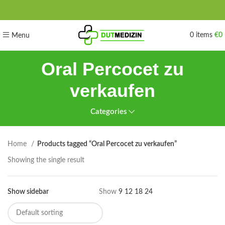
0
items
€
0
Menu
Oral Percocet zu
verkaufen
Categories
Home
Products tagged “Oral Percocet zu verkaufen”
Showing the single result
Show sidebar
Show
9
12
18
24