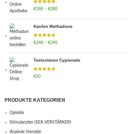
€
180
–
€
280
Price range: €180 through €280
Kaufen Methadone
€
240
–
€
290
Price range: €240 through €290
Testosteron Cypionate
€
50
PRODUKTE KATEGORIEN
Opioide
Stimulanzien (SEX-VERSTÄRKER)
Anabole Steroide