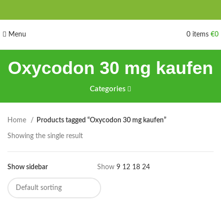
Menu
0
items
€
0
Oxycodon 30 mg kaufen
Categories
Home
Products tagged “Oxycodon 30 mg kaufen”
Showing the single result
Show sidebar
Show
9
12
18
24