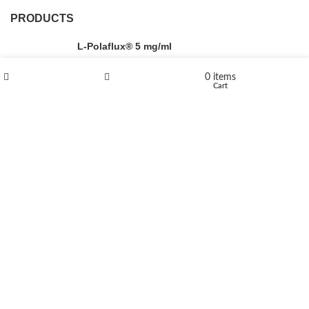
PRODUCTS
L-Polaflux® 5 mg/ml
0
items
Shop
Wishlist
Cart
Levomethadone L-Poladdict 20 mg 98 Tab
€
180
Flakka
€
260
–
€
2,580
Price range: €260 through €2,580
Vandal 200mg
€
200
–
€
390
Price range: €200 through €390
Compensan 200mg