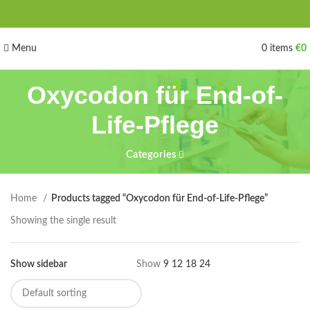
Menu
0
items
€
0
Oxycodon für End-of-
Life-Pflege
Categories
Home
Products tagged “Oxycodon für End-of-Life-Pflege”
Showing the single result
Show sidebar
Show
9
12
18
24