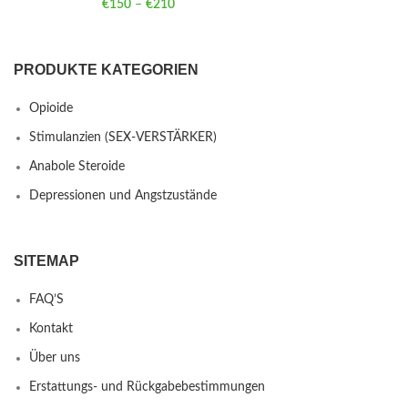
€
150
–
€
210
Price range: €150 through €210
PRODUKTE KATEGORIEN
Opioide
Stimulanzien (SEX-VERSTÄRKER)
Anabole Steroide
Depressionen und Angstzustände
SITEMAP
FAQ’S
Kontakt
Über uns
Erstattungs- und Rückgabebestimmungen