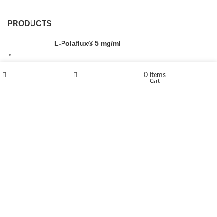
PRODUCTS
L-Polaflux® 5 mg/ml
0
items
Shop
Wishlist
Cart
Levomethadone L-Poladdict 20 mg 98 Tab
€
180
Flakka
€
260
–
€
2,580
Price range: €260 through €2,580
Vandal 200mg
€
200
–
€
390
Price range: €200 through €390
Compensan 200mg