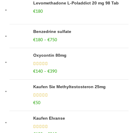
Levomethadone L-Poladdict 20 mg 98 Tab
€
180
Benzedrine sulfate
€
180
–
€
750
Price range: €180 through €750
Oxycontin 80mg
€
140
–
€
390
Price range: €140 through €390
Kaufen Sie Methyltestosteron 25mg
€
50
Kaufen Elvanse