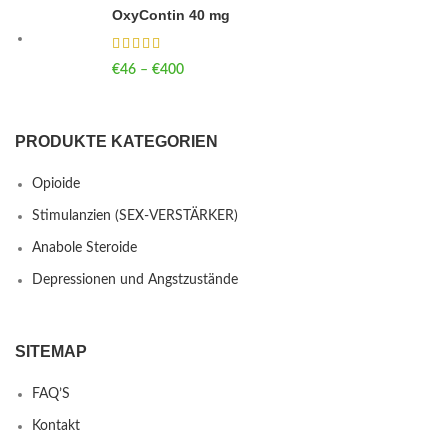
OxyContin 40 mg
€
46
–
€
400
Price range: €46 through €400
PRODUKTE KATEGORIEN
Opioide
Stimulanzien (SEX-VERSTÄRKER)
Anabole Steroide
Depressionen und Angstzustände
SITEMAP
FAQ’S
Kontakt