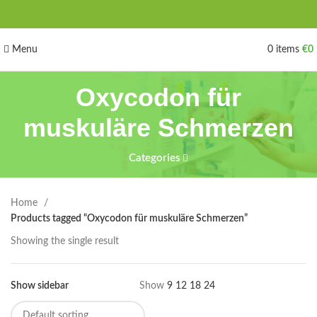
Menu
0
items
€
0
Oxycodon für
muskuläre Schmerzen
Categories
Home
Products tagged “Oxycodon für muskuläre Schmerzen”
Showing the single result
Show sidebar
Show
9
12
18
24