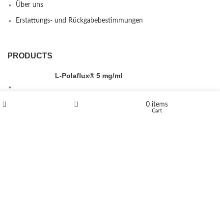
Über uns
Erstattungs- und Rückgabebestimmungen
PRODUCTS
L-Polaflux® 5 mg/ml
0
items
Shop
Wishlist
Cart
Levomethadone L-Poladdict 20 mg 98 Tab
€
180
Flakka
€
260
–
€
2,580
Price range: €260 through €2,580
Vandal 200mg