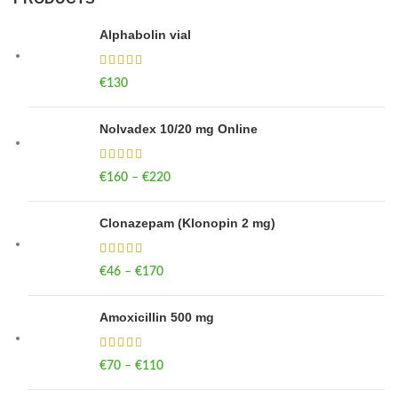
Alphabolin vial
€
130
Nolvadex 10/20 mg Online
€
160
–
€
220
Price range: €160 through €220
Clonazepam (Klonopin 2 mg)
€
46
–
€
170
Price range: €46 through €170
Amoxicillin 500 mg
€
70
–
€
110
Price range: €70 through €110