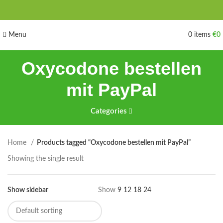
Menu
0
items
€
0
Oxycodone bestellen
mit PayPal
Categories
Home
Products tagged “Oxycodone bestellen mit PayPal”
Showing the single result
Show sidebar
Show
9
12
18
24