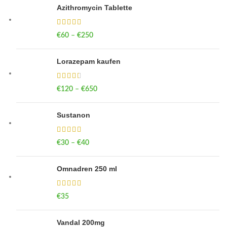
Azithromycin Tablette
€
60
–
€
250
Price range: €60 through €250
Lorazepam kaufen
€
120
–
€
650
Price range: €120 through €650
Sustanon
€
30
–
€
40
Price range: €30 through €40
Omnadren 250 ml
€
35
Vandal 200mg