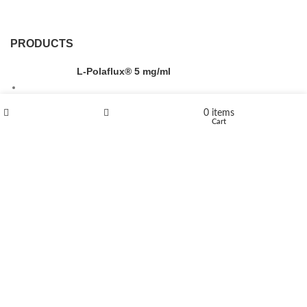
PRODUCTS
L-Polaflux® 5 mg/ml
0
items
Shop
Wishlist
Cart
Levomethadone L-Poladdict 20 mg 98 Tab
€
180
Flakka
€
260
–
€
2,580
Price range: €260 through €2,580
Vandal 200mg
€
200
–
€
390
Price range: €200 through €390