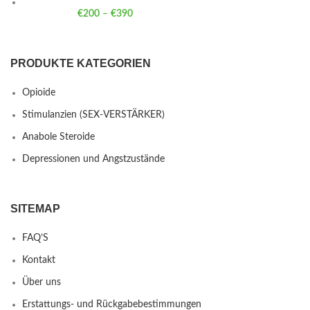
€
200
–
€
390
Price range: €200 through €390
PRODUKTE KATEGORIEN
Opioide
Stimulanzien (SEX-VERSTÄRKER)
Anabole Steroide
Depressionen und Angstzustände
SITEMAP
FAQ’S
Kontakt
Über uns
Erstattungs- und Rückgabebestimmungen