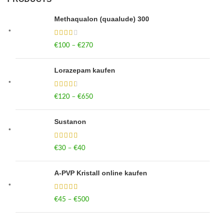
Methaqualon (quaalude) 300
€
100
–
€
270
Price range: €100 through €270
Lorazepam kaufen
€
120
–
€
650
Price range: €120 through €650
Sustanon
€
30
–
€
40
Price range: €30 through €40
A-PVP Kristall online kaufen
€
45
–
€
500
Price range: €45 through €500