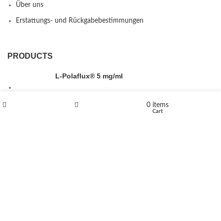
Über uns
Erstattungs- und Rückgabebestimmungen
PRODUCTS
L-Polaflux® 5 mg/ml
0
items
Shop
Wishlist
Cart
Levomethadone L-Poladdict 20 mg 98 Tab
€
180
Flakka
€
260
–
€
2,580
Price range: €260 through €2,580
Vandal 200mg