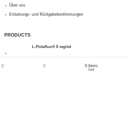
Über uns
Erstattungs- und Rückgabebestimmungen
PRODUCTS
L-Polaflux® 5 mg/ml
0
items
Shop
Wishlist
Cart
Levomethadone L-Poladdict 20 mg 98 Tab
€
180
Flakka
€
260
–
€
2,580
Price range: €260 through €2,580
Vandal 200mg