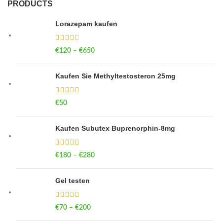
PRODUCTS
Lorazepam kaufen
€
120
–
€
650
Price range: €120 through €650
Kaufen Sie Methyltestosteron 25mg
€
50
Kaufen Subutex Buprenorphin-8mg
€
180
–
€
280
Price range: €180 through €280
Gel testen
€
70
–
€
200
Price range: €70 through €200