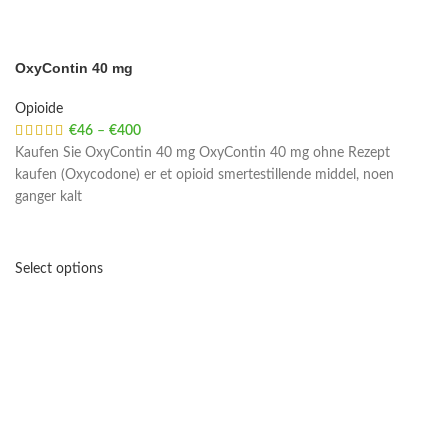
OxyContin 40 mg
Opioide
€
46
–
€
400
Price range: €46 through €400
Kaufen Sie OxyContin 40 mg OxyContin 40 mg ohne Rezept
kaufen (Oxycodone) er et opioid smertestillende middel, noen
ganger kalt
Select options