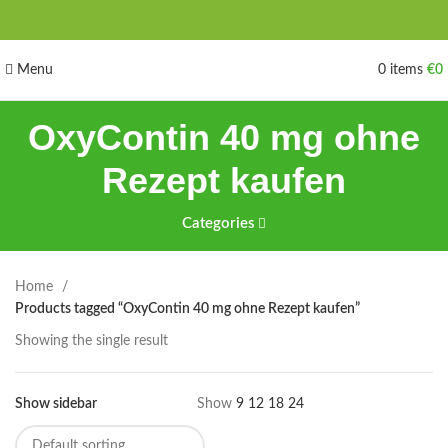
Menu
0
items
€
0
OxyContin 40 mg ohne
Rezept kaufen
Categories
Home
Products tagged “OxyContin 40 mg ohne Rezept kaufen”
Showing the single result
Show sidebar
Show
9
12
18
24