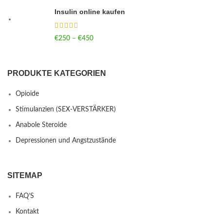
Insulin online kaufen
€
250
–
€
450
Price range: €250 through €450
PRODUKTE KATEGORIEN
Opioide
Stimulanzien (SEX-VERSTÄRKER)
Anabole Steroide
Depressionen und Angstzustände
SITEMAP
FAQ’S
Kontakt