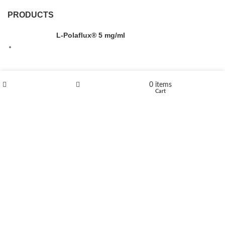
PRODUCTS
L-Polaflux® 5 mg/ml
Levomethadone L-Poladdict 20 mg 98 Tab
0
items
Shop
Wishlist
Cart
€
180
Flakka
€
260
–
€
2,580
Price range: €260 through €2,580
Vandal 200mg
€
200
–
€
390
Price range: €200 through €390
Compensan 200mg