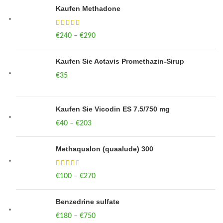
Kaufen Methadone
€
240
–
€
290
Price range: €240 through €290
Kaufen Sie Actavis Promethazin-Sirup
€
35
Kaufen Sie Vicodin ES 7.5/750 mg
€
40
–
€
203
Price range: €40 through €203
Methaqualon (quaalude) 300
€
100
–
€
270
Price range: €100 through €270
Benzedrine sulfate
€
180
–
€
750
Price range: €180 through €750