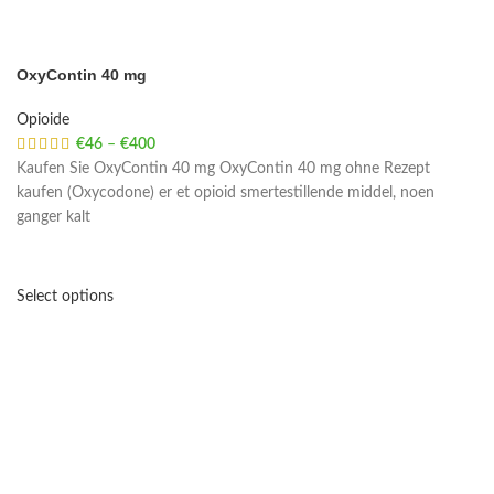
OxyContin 40 mg
Opioide
€
46
–
€
400
Price range: €46 through €400
Kaufen Sie OxyContin 40 mg OxyContin 40 mg ohne Rezept
kaufen (Oxycodone) er et opioid smertestillende middel, noen
ganger kalt
Select options