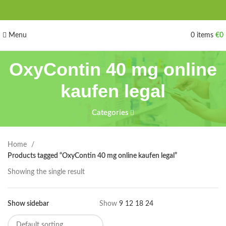
Menu
0
items
€
0
OxyContin 40 mg online
kaufen legal
Categories
Home
Products tagged “OxyContin 40 mg online kaufen legal”
Showing the single result
Show sidebar
Show
9
12
18
24