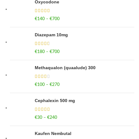
Oxycodone
€
140
–
€
700
Price range: €140 through €700
Diazepam 10mg
€
180
–
€
700
Price range: €180 through €700
Methaqualon (quaalude) 300
€
100
–
€
270
Price range: €100 through €270
Cephalexin 500 mg
€
30
–
€
240
Price range: €30 through €240
Kaufen Nembutal