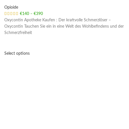
Opioide
€
140
–
€
390
Price range: €140 through €390
Oxycontin Apotheke Kaufen : Der kraftvolle Schmerzlöser –
Oxycontin Tauchen Sie ein in eine Welt des Wohlbefindens und der
Schmerzfreiheit
Select options