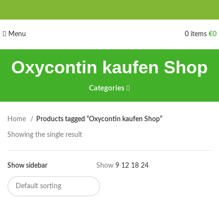
Menu
0
items
€
0
Oxycontin kaufen Shop
Categories
Home
Products tagged “Oxycontin kaufen Shop”
Showing the single result
Show sidebar
Show
9
12
18
24