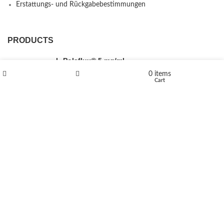
Erstattungs- und Rückgabebestimmungen
PRODUCTS
L-Polaflux® 5 mg/ml
0
items
Shop
Wishlist
Cart
Levomethadone L-Poladdict 20 mg 98 Tab
€
180
Flakka
€
260
–
€
2,580
Price range: €260 through €2,580
Vandal 200mg
€
200
–
€
390
Price range: €200 through €390