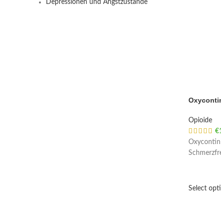
Depressionen und Angstzustände
Oxyconti
Opioide
€
Oxycontin 
Schmerzfre
Select opt