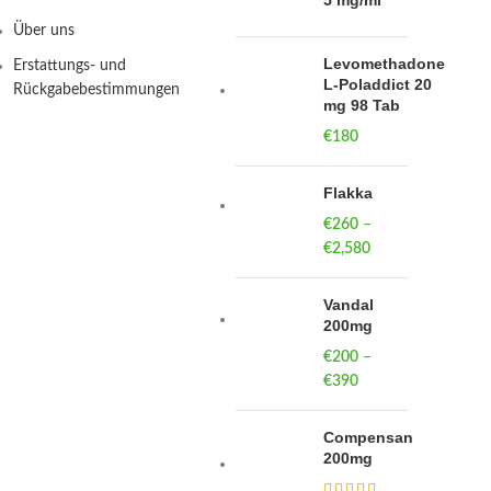
5 mg/ml
Über uns
Levomethadone
Erstattungs- und
L-Poladdict 20
Rückgabebestimmungen
mg 98 Tab
€
180
Flakka
€
260
–
€
2,580
Price
range:
€260
Vandal
through
200mg
€2,580
€
200
–
€
390
Price
range:
€200
Compensan
through
200mg
€390