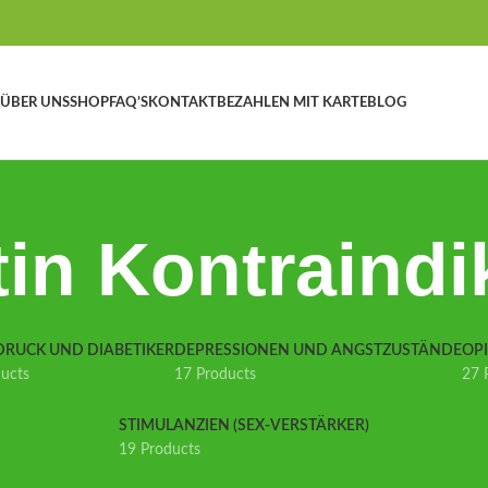
ÜBER UNS
SHOP
FAQ’S
KONTAKT
BEZAHLEN MIT KARTE
BLOG
in Kontraindi
DRUCK UND DIABETIKER
DEPRESSIONEN UND ANGSTZUSTÄNDE
OP
ducts
17 Products
27 
STIMULANZIEN (SEX-VERSTÄRKER)
19 Products