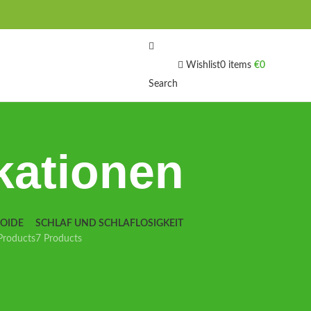
Wishlist
0
items
€
0
Search
kationen
IOIDE
SCHLAF UND SCHLAFLOSIGKEIT
Products
7 Products