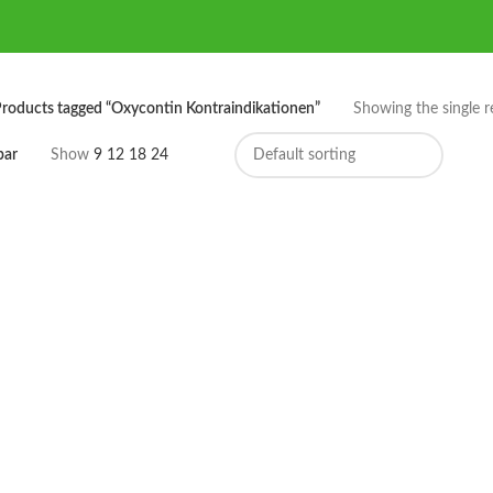
roducts tagged “Oxycontin Kontraindikationen”
Showing the single r
bar
Show
9
12
18
24