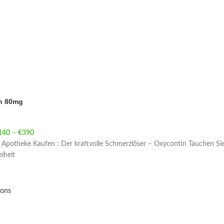
n 80mg
140
–
€
390
Price range: €140 through €390
Apotheke Kaufen : Der kraftvolle Schmerzlöser – Oxycontin Tauchen Sie
iheit
ions