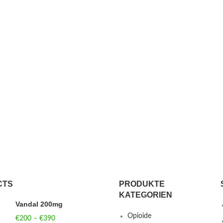
CTS
PRODUKTE
KATEGORIEN
Vandal 200mg
Opioide
€
200
–
€
390
Price range: €200