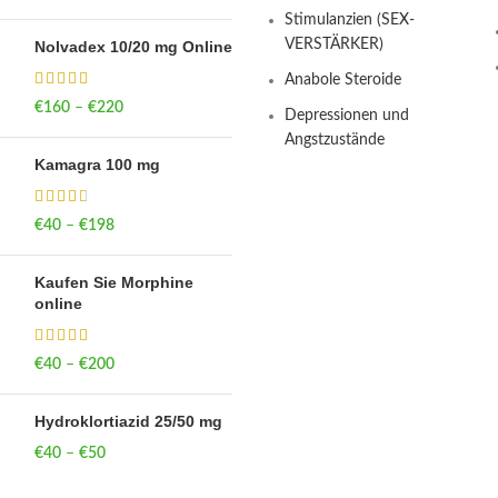
through €390
Stimulanzien (SEX-
VERSTÄRKER)
Nolvadex 10/20 mg Online
Anabole Steroide
€
160
–
€
220
Price range: €160
Depressionen und
through €220
Angstzustände
Kamagra 100 mg
€
40
–
€
198
Price range: €40
through €198
Kaufen Sie Morphine
online
€
40
–
€
200
Price range: €40
through €200
Hydroklortiazid 25/50 mg
€
40
–
€
50
Price range: €40
through €50