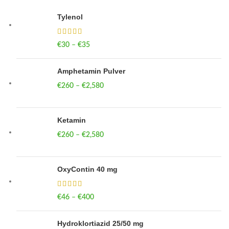
Tylenol
€
30
–
€
35
Price range: €30 through €35
Amphetamin Pulver
€
260
–
€
2,580
Price range: €260 through €2,580
Ketamin
€
260
–
€
2,580
Price range: €260 through €2,580
OxyContin 40 mg
€
46
–
€
400
Price range: €46 through €400
Hydroklortiazid 25/50 mg