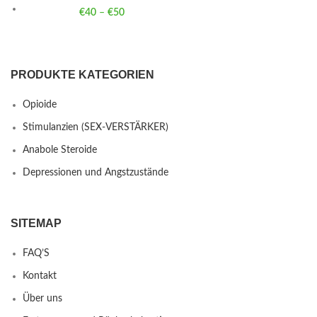
€
40
–
€
50
Price range: €40 through €50
PRODUKTE KATEGORIEN
Opioide
Stimulanzien (SEX-VERSTÄRKER)
Anabole Steroide
Depressionen und Angstzustände
SITEMAP
FAQ’S
Kontakt
Über uns