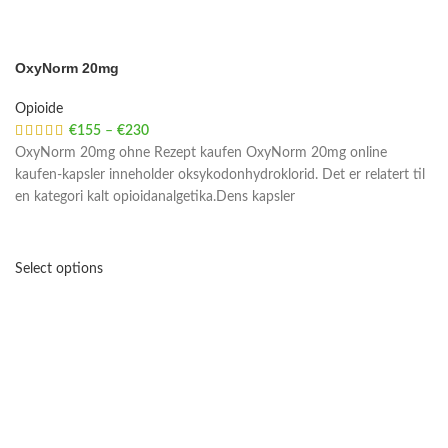
OxyNorm 20mg
Opioide
€
155
–
€
230
Price range: €155 through €230
OxyNorm 20mg ohne Rezept kaufen OxyNorm 20mg online
kaufen-kapsler inneholder oksykodonhydroklorid. Det er relatert til
en kategori kalt opioidanalgetika.Dens kapsler
Select options