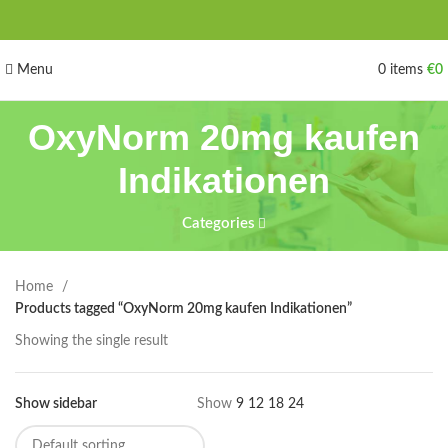
Menu
0
items
€
0
OxyNorm 20mg kaufen
Indikationen
Categories
Home
Products tagged “OxyNorm 20mg kaufen Indikationen”
Showing the single result
Show sidebar
Show
9
12
18
24