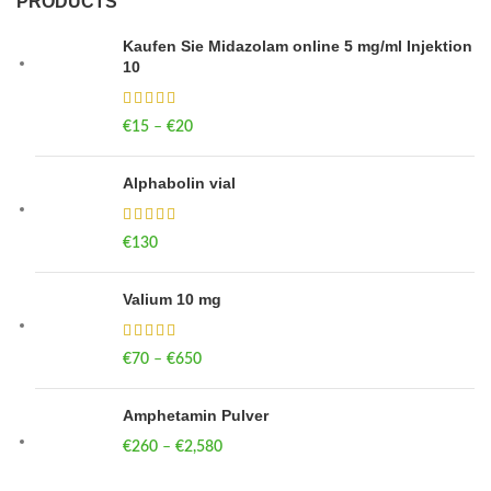
PRODUCTS
Kaufen Sie Midazolam online 5 mg/ml Injektion
10
€
15
–
€
20
Price range: €15 through €20
Alphabolin vial
€
130
Valium 10 mg
€
70
–
€
650
Price range: €70 through €650
Amphetamin Pulver
€
260
–
€
2,580
Price range: €260 through €2,580