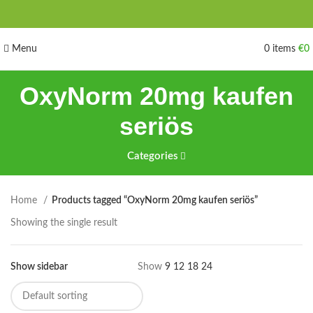
Menu
0
items
€
0
OxyNorm 20mg kaufen
seriös
Categories
Home
Products tagged “OxyNorm 20mg kaufen seriös”
Showing the single result
Show sidebar
Show
9
12
18
24