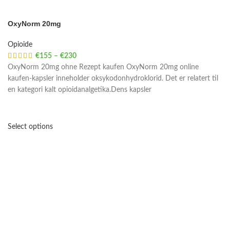
OxyNorm 20mg
Opioide
€
155
–
€
230
Price range: €155 through €230
OxyNorm 20mg ohne Rezept kaufen OxyNorm 20mg online
kaufen-kapsler inneholder oksykodonhydroklorid. Det er relatert til
en kategori kalt opioidanalgetika.Dens kapsler
Select options