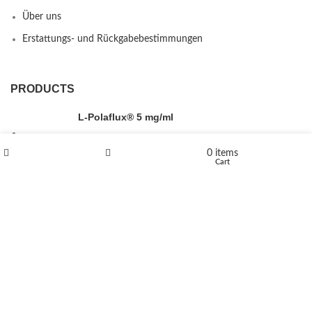
Über uns
Erstattungs- und Rückgabebestimmungen
PRODUCTS
L-Polaflux® 5 mg/ml
0
items
Shop
Wishlist
Cart
Levomethadone L-Poladdict 20 mg 98 Tab
€
180
Flakka
€
260
–
€
2,580
Price range: €260 through €2,580
Vandal 200mg