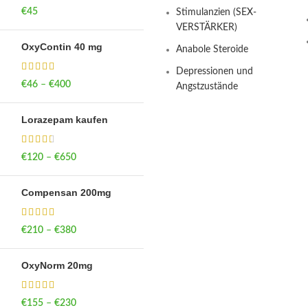
€
45
Stimulanzien (SEX-
VERSTÄRKER)
OxyContin 40 mg
Anabole Steroide
Depressionen und
€
46
–
€
400
Price range: €46
Angstzustände
through €400
Lorazepam kaufen
€
120
–
€
650
Price range: €120
through €650
Compensan 200mg
€
210
–
€
380
Price range: €210
through €380
OxyNorm 20mg
€
155
–
€
230
Price range: €155