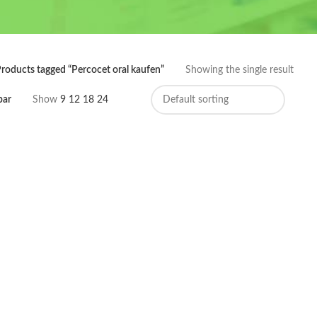
roducts tagged “Percocet oral kaufen”
Showing the single result
bar
Show
9
12
18
24