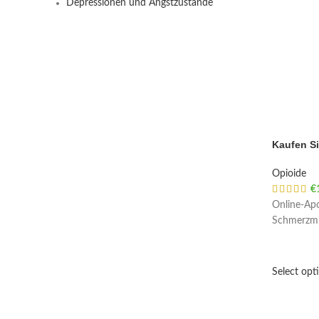
Depressionen und Angstzustände
Kaufen Si
Opioide
€
Online-Apo
Schmerzmi
Select opt