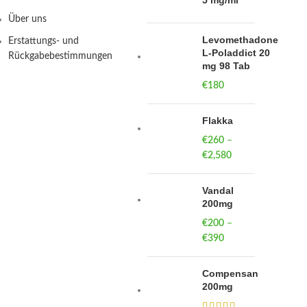
5 mg/ml
Über uns
Levomethadone
Erstattungs- und
L-Poladdict 20
Rückgabebestimmungen
mg 98 Tab
€
180
Flakka
€
260
–
€
2,580
Price
range:
€260
Vandal
through
200mg
€2,580
€
200
–
€
390
Price
range:
€200
Compensan
through
200mg
€390