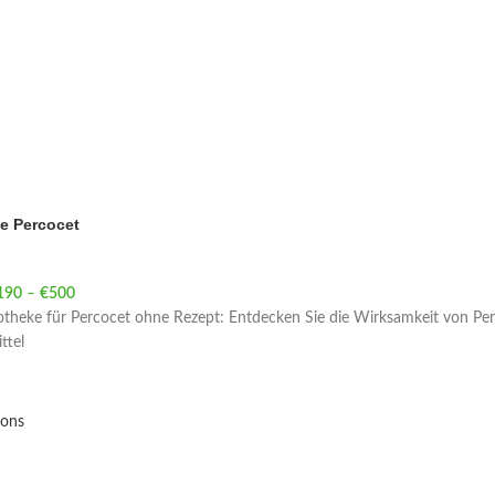
e Percocet
190
–
€
500
Price range: €190 through €500
theke für Percocet ohne Rezept: Entdecken Sie die Wirksamkeit von Perc
ttel
ions