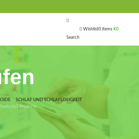
Wishlist
0
items
€
0
Search
ufen
IOIDE
SCHLAF UND SCHLAFLOSIGKEIT
Products
7 Products