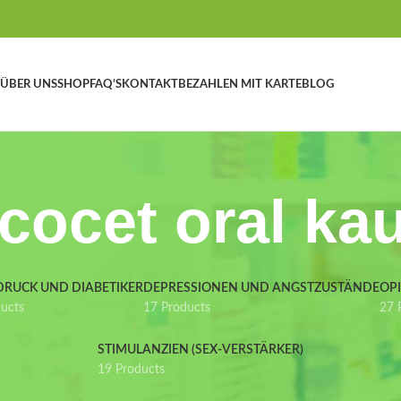
ÜBER UNS
SHOP
FAQ’S
KONTAKT
BEZAHLEN MIT KARTE
BLOG
cocet oral ka
DRUCK UND DIABETIKER
DEPRESSIONEN UND ANGSTZUSTÄNDE
OP
ducts
17 Products
27 
STIMULANZIEN (SEX-VERSTÄRKER)
19 Products