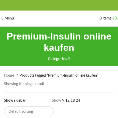
Menu
0
items
€
0
Premium-Insulin online
kaufen
Categories
Home
Products tagged “Premium-Insulin online kaufen”
Showing the single result
Show sidebar
Show
9
12
18
24