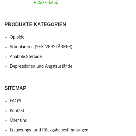
€
250
–
€
450
Price range: €250 through €450
PRODUKTE KATEGORIEN
Opioide
Stimulanzien (SEX-VERSTÄRKER)
Anabole Steroide
Depressionen und Angstzustände
SITEMAP
FAQ’S
Kontakt
Über uns
Erstattungs- und Rückgabebestimmungen