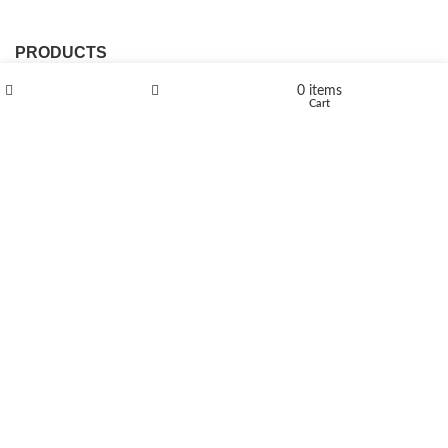
PRODUCTS
0
items
L-Polaflux® 5 mg/ml
Shop
Wishlist
Cart
Levomethadone L-Poladdict 20 mg 98 Tab
€
180
Flakka
€
260
–
€
2,580
Price range: €260 through €2,580
Vandal 200mg
€
200
–
€
390
Price range: €200 through €390
Compensan 200mg