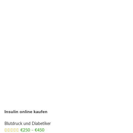
Insulin online kaufen
Blutdruck und Diabetiker
€
250
–
€
450
Price range: €250 through €450