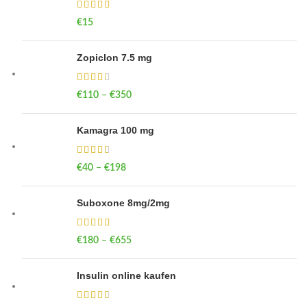
€
15
Zopiclon 7.5 mg
€
110
–
€
350
Price range: €110 through €350
Kamagra 100 mg
€
40
–
€
198
Price range: €40 through €198
Suboxone 8mg/2mg
€
180
–
€
655
Price range: €180 through €655
Insulin online kaufen