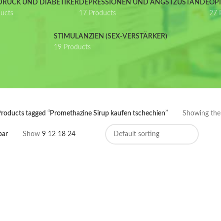
DRUCK UND DIABETIKER
DEPRESSIONEN UND ANGSTZUSTÄNDE
OP
ducts
17 Products
27 
STIMULANZIEN (SEX-VERSTÄRKER)
19 Products
roducts tagged “Promethazine Sirup kaufen tschechien”
Showing the 
bar
Show
9
12
18
24