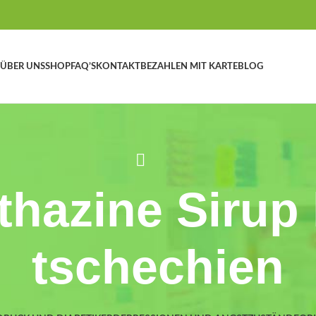
ÜBER UNS
SHOP
FAQ’S
KONTAKT
BEZAHLEN MIT KARTE
BLOG
hazine Sirup
tschechien