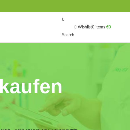
Wishlist
0
items
€
0
Search
 kaufen