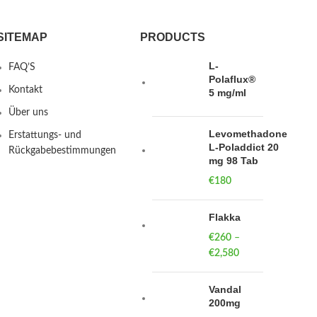
SITEMAP
PRODUCTS
L-
FAQ’S
Polaflux®
Kontakt
5 mg/ml
Über uns
Levomethadone
Erstattungs- und
L-Poladdict 20
Rückgabebestimmungen
mg 98 Tab
€
180
Flakka
€
260
–
€
2,580
Price
range:
€260
Vandal
through
200mg
€2,580