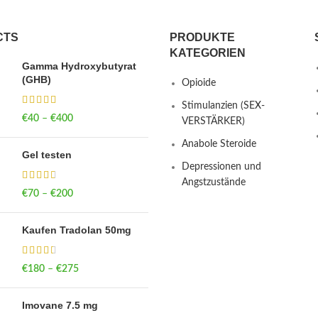
CTS
PRODUKTE
KATEGORIEN
Gamma Hydroxybutyrat
(GHB)
Opioide
Stimulanzien (SEX-
€
40
–
€
400
Price range: €40
VERSTÄRKER)
through €400
Anabole Steroide
Gel testen
Depressionen und
Angstzustände
€
70
–
€
200
Price range: €70
through €200
Kaufen Tradolan 50mg
€
180
–
€
275
Price range: €180
through €275
Imovane 7.5 mg