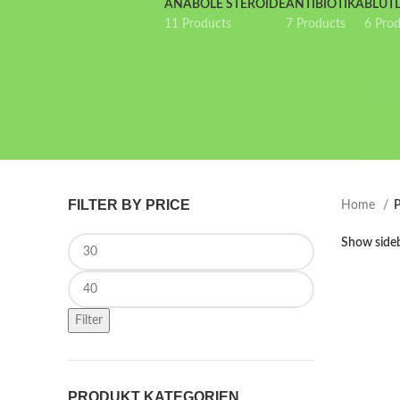
ANABOLE STEROIDE
ANTIBIOTIKA
BLUT
11 Products
7 Products
6 Pro
FILTER BY PRICE
Home
P
Min price
Show side
Max price
Filter
PRODUKT KATEGORIEN