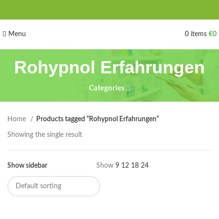
Menu
0
items
€
0
Rohypnol Erfahrungen
Categories
Home
Products tagged “Rohypnol Erfahrungen”
Showing the single result
Show sidebar
Show
9
12
18
24