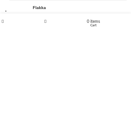
Flakka
€
260
–
€
2,580
Price range: €260 through €2,580
0
items
Shop
Wishlist
Cart
Vandal 200mg
€
200
–
€
390
Price range: €200 through €390
Compensan 200mg
€
210
–
€
380
Price range: €210 through €380
DUTMEDIZIN
2024