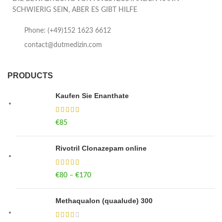
SCHWIERIG SEIN, ABER ES GIBT HILFE
Phone: (+49)152 1623 6612
contact@dutmedizin.com
PRODUCTS
Kaufen Sie Enanthate
€
85
Rivotril Clonazepam online
€
80
–
€
170
Price range: €80 through €170
Methaqualon (quaalude) 300