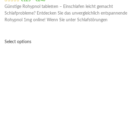
€
125
–
€
240
Price range: €125 through €240
Günstige Rohypnol tabletten – Einschlafen leicht gemacht
Schlafprobleme? Entdecken Sie das unvergleichlich entspannende
Rohypnol 1mg online! Wenn Sie unter Schlafstörungen
Select options