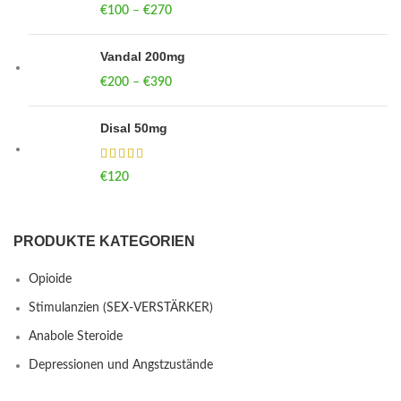
€
100
–
€
270
Price range: €100 through €270
Vandal 200mg
€
200
–
€
390
Price range: €200 through €390
Disal 50mg
€
120
PRODUKTE KATEGORIEN
Opioide
Stimulanzien (SEX-VERSTÄRKER)
Anabole Steroide
Depressionen und Angstzustände