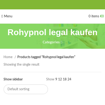
Menu
0
items
€
0
Rohypnol legal kaufen
Categories
Home
Products tagged “Rohypnol legal kaufen”
Showing the single result
Show sidebar
Show
9
12
18
24