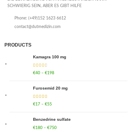
SCHWIERIG SEIN, ABER ES GIBT HILFE
Phone: (+49)152 1623 6612
contact@dutmedizin.com
PRODUCTS
Kamagra 100 mg
€
40
–
€
198
Price range: €40 through €198
Furosemid 20 mg
€
17
–
€
55
Price range: €17 through €55
Benzedrine sulfate
€
180
–
€
750
Price range: €180 through €750