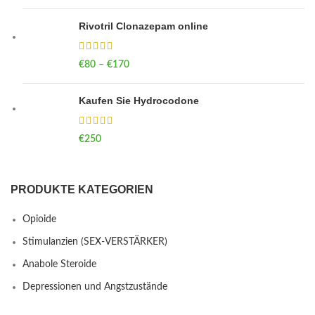
Rivotril Clonazepam online
€
80
–
€
170
Price range: €80 through €170
Kaufen Sie Hydrocodone
€
250
PRODUKTE KATEGORIEN
Opioide
Stimulanzien (SEX-VERSTÄRKER)
Anabole Steroide
Depressionen und Angstzustände