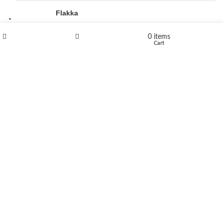
Flakka
€
260
–
€
2,580
Price range: €260 through €2,580
0
items
Shop
Wishlist
Cart
Vandal 200mg
€
200
–
€
390
Price range: €200 through €390
Compensan 200mg
€
210
–
€
380
Price range: €210 through €380
DUTMEDIZIN
2024