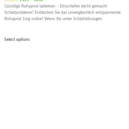
€
125
–
€
240
Price range: €125 through €240
Günstige Rohypnol tabletten – Einschlafen leicht gemacht
Schlafprobleme? Entdecken Sie das unvergleichlich entspannende
Rohypnol 1mg online! Wenn Sie unter Schlafstörungen
Select options