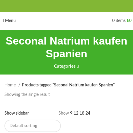
Menu
0
items
€
0
Seconal Natrium kaufen
Spanien
Categories
Home
Products tagged “Seconal Natrium kaufen Spanien”
Showing the single result
Show sidebar
Show
9
12
18
24