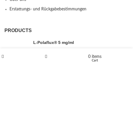
Erstattungs- und Rückgabebestimmungen
PRODUCTS
L-Polaflux® 5 mg/ml
0
items
Shop
Wishlist
Cart
Levomethadone L-Poladdict 20 mg 98 Tab
€
180
Flakka
€
260
–
€
2,580
Price range: €260 through €2,580
Vandal 200mg
€
200
–
€
390
Price range: €200 through €390