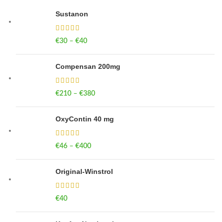
Sustanon
€
30
–
€
40
Price range: €30 through €40
Compensan 200mg
€
210
–
€
380
Price range: €210 through €380
OxyContin 40 mg
€
46
–
€
400
Price range: €46 through €400
Original-Winstrol
€
40