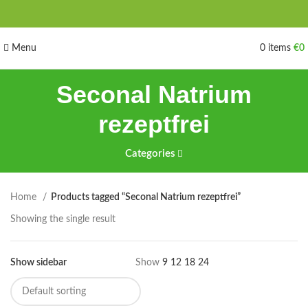
Menu
0
items
€
0
Seconal Natrium
rezeptfrei
Categories
Home
Products tagged “Seconal Natrium rezeptfrei”
Showing the single result
Show sidebar
Show
9
12
18
24