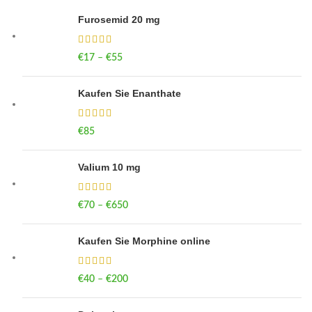
Furosemid 20 mg
€
17
–
€
55
Price range: €17 through €55
Kaufen Sie Enanthate
€
85
Valium 10 mg
€
70
–
€
650
Price range: €70 through €650
Kaufen Sie Morphine online
€
40
–
€
200
Price range: €40 through €200