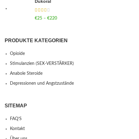
Dukoral
€
25
–
€
220
Price range: €25 through €220
PRODUKTE KATEGORIEN
Opioide
Stimulanzien (SEX-VERSTÄRKER)
Anabole Steroide
Depressionen und Angstzustände
SITEMAP
FAQ’S
Kontakt
Über uns