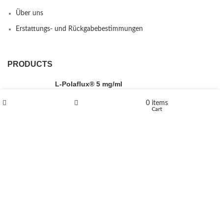
Über uns
Erstattungs- und Rückgabebestimmungen
PRODUCTS
L-Polaflux® 5 mg/ml
0
items
Shop
Wishlist
Cart
Levomethadone L-Poladdict 20 mg 98 Tab
€
180
Flakka
€
260
–
€
2,580
Price range: €260 through €2,580
Vandal 200mg