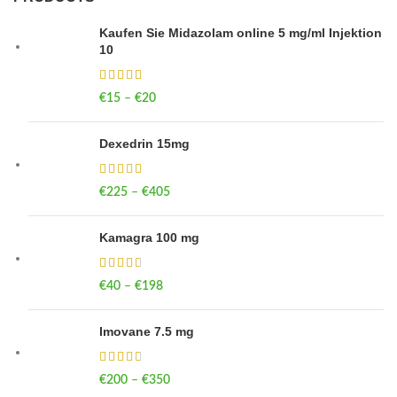
Kaufen Sie Midazolam online 5 mg/ml Injektion
10
€
15
–
€
20
Price range: €15 through €20
Dexedrin 15mg
€
225
–
€
405
Price range: €225 through €405
Kamagra 100 mg
€
40
–
€
198
Price range: €40 through €198
Imovane 7.5 mg
€
200
–
€
350
Price range: €200 through €350