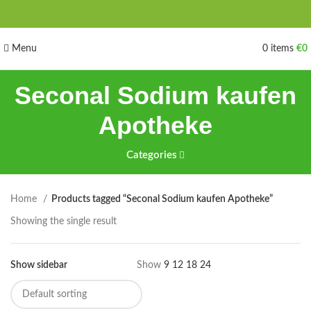
Menu
0
items
€
0
Seconal Sodium kaufen
Apotheke
Categories
Home
Products tagged “Seconal Sodium kaufen Apotheke”
Showing the single result
Show sidebar
Show
9
12
18
24