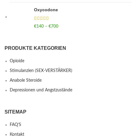
Oxycodone
€
140
–
€
700
Price range: €140 through €700
PRODUKTE KATEGORIEN
Opioide
Stimulanzien (SEX-VERSTÄRKER)
Anabole Steroide
Depressionen und Angstzustände
SITEMAP
FAQ’S
Kontakt