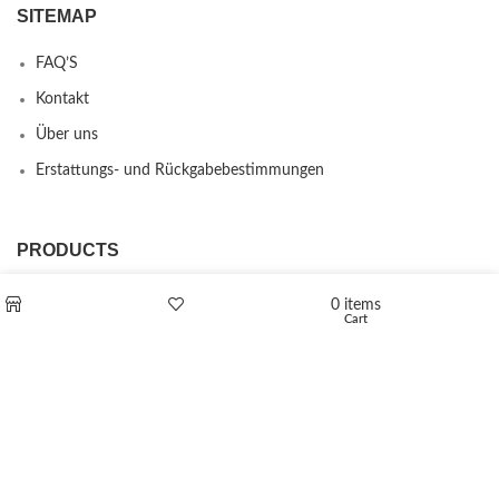
SITEMAP
FAQ’S
Kontakt
Über uns
Erstattungs- und Rückgabebestimmungen
PRODUCTS
L-Polaflux® 5 mg/ml
0
items
Cart
Shop
Wishlist
Levomethadone L-Poladdict 20 mg 98 Tab
€
180
Flakka