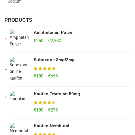
PRODUCTS
Amphetamin Pulver
€
260
–
€
2,580
Price range: €260 through €2,580
Suboxone 8mg/2mg
€
180
–
€
655
Price range: €180 through €655
Kaufen Tradolan 50mg
€
180
–
€
275
Price range: €180 through €275
Kaufen Nembutal