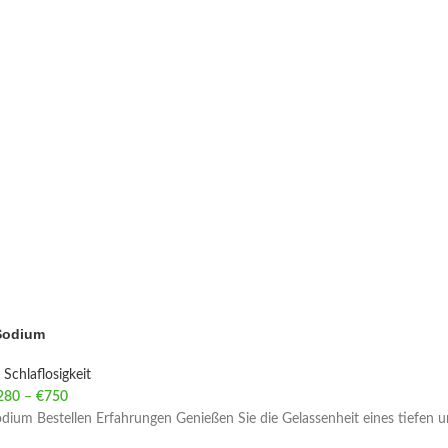
Sodium
Schlaflosigkeit
280
–
€
750
Price range: €280 through €750
dium Bestellen Erfahrungen Genießen Sie die Gelassenheit eines tiefen