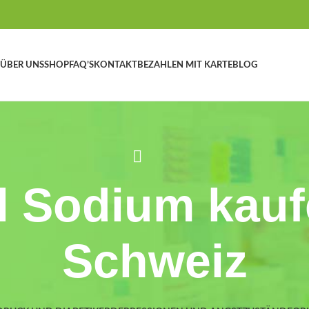
ÜBER UNS
SHOP
FAQ’S
KONTAKT
BEZAHLEN MIT KARTE
BLOG
 Sodium kauf
Schweiz