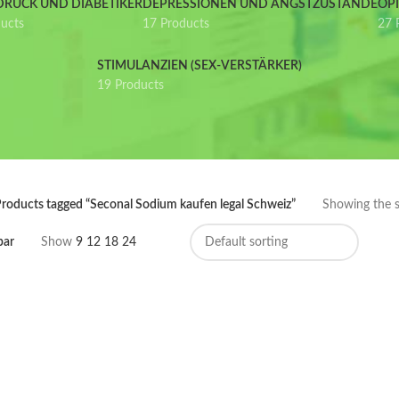
DRUCK UND DIABETIKER
DEPRESSIONEN UND ANGSTZUSTÄNDE
OP
ducts
17 Products
27 
STIMULANZIEN (SEX-VERSTÄRKER)
19 Products
roducts tagged “Seconal Sodium kaufen legal Schweiz”
Showing the si
bar
Show
9
12
18
24