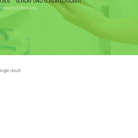
IOIDE
SCHLAF UND SCHLAFLOSIGKEIT
Products
7 Products
ngle result