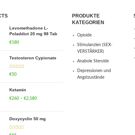
CTS
PRODUKTE
KATEGORIEN
Levomethadone L-
Poladdict 20 mg 98 Tab
Opioide
€
180
Stimulanzien (SEX-
VERSTÄRKER)
Testosteron Cypionate
Anabole Steroide
Depressionen und
€
50
Angstzustände
Ketamin
€
260
–
€
2,580
Price range:
€260 through
€2,580
Doxycyclin 50 mg