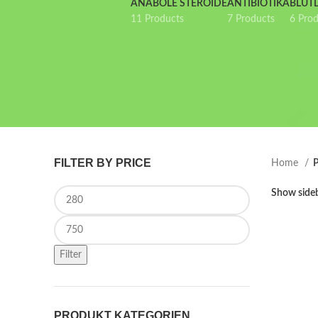
ANABOLE STEROIDE
ANTIBIOTIKA
BLUT
11 Products
7 Products
6 Pro
FILTER BY PRICE
Home
P
Min price
Show side
Max price
Filter
PRODUKT KATEGORIEN