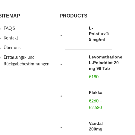
SITEMAP
PRODUCTS
L-
FAQ’S
Polaflux®
Kontakt
5 mg/ml
Über uns
Levomethadone
Erstattungs- und
L-Poladdict 20
Rückgabebestimmungen
mg 98 Tab
€
180
Flakka
€
260
–
€
2,580
Price
range:
€260
Vandal
through
200mg
€2,580