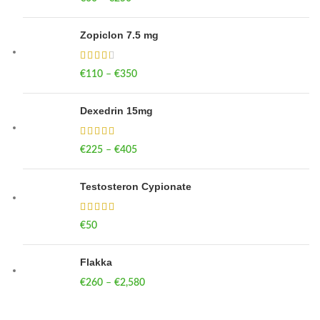
Zopiclon 7.5 mg
€
110
–
€
350
Price range: €110 through €350
Dexedrin 15mg
€
225
–
€
405
Price range: €225 through €405
Testosteron Cypionate
€
50
Flakka
€
260
–
€
2,580
Price range: €260 through €2,580