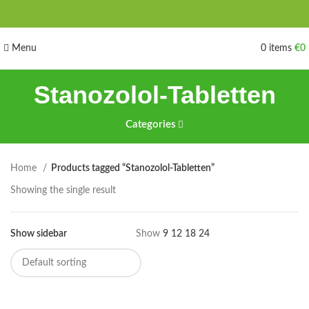
Menu
0
items
€
0
Stanozolol-Tabletten
Categories
Home
Products tagged “Stanozolol-Tabletten”
Showing the single result
Show sidebar
Show
9
12
18
24