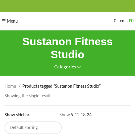
0
items
€
0
Menu
Sustanon Fitness
Studio
Categories
Home
Products tagged “Sustanon Fitness Studio”
Showing the single result
Show sidebar
Show
9
12
18
24