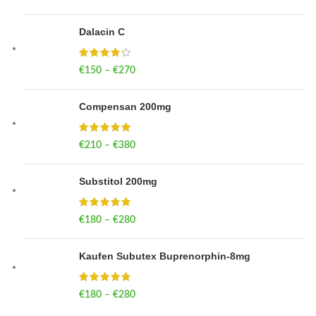
Dalacin C
€
150
–
€
270
Price range: €150 through €270
Compensan 200mg
€
210
–
€
380
Price range: €210 through €380
Substitol 200mg
€
180
–
€
280
Price range: €180 through €280
Kaufen Subutex Buprenorphin-8mg
€
180
–
€
280
Price range: €180 through €280