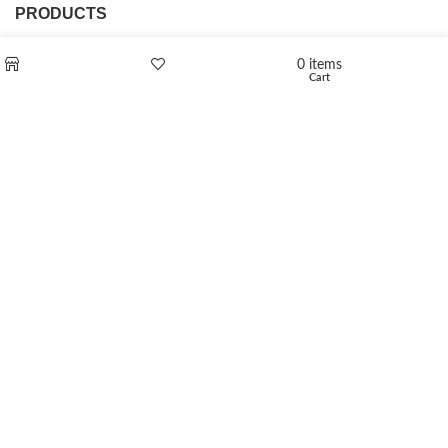
PRODUCTS
L-Polaflux® 5 mg/ml
0
items
Cart
Shop
Wishlist
Levomethadone L-Poladdict 20 mg 98 Tab
€
180
Flakka
€
260
–
€
2,580
Price range: €260 through €2,580
Vandal 200mg
€
200
–
€
390
Price range: €200 through €390
Compensan 200mg