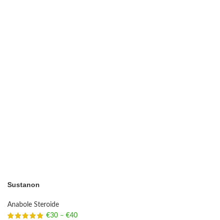
Sustanon
Anabole Steroide
€
30
–
€
40
Price range: €30 through €40