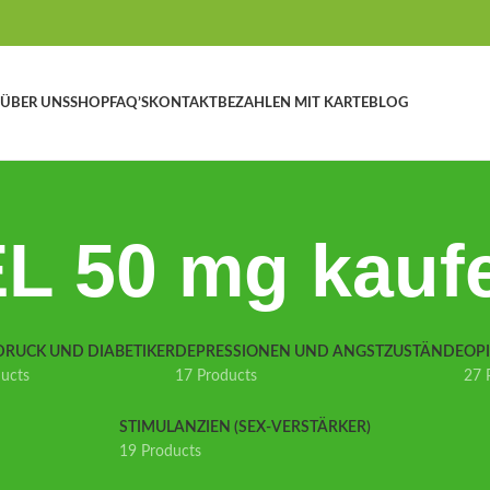
ÜBER UNS
SHOP
FAQ’S
KONTAKT
BEZAHLEN MIT KARTE
BLOG
 50 mg kaufe
DRUCK UND DIABETIKER
DEPRESSIONEN UND ANGSTZUSTÄNDE
OP
ducts
17 Products
27 
STIMULANZIEN (SEX-VERSTÄRKER)
19 Products