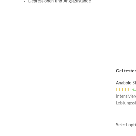
Depressionen und Angstzustände
Gel teste
Anabole St
€
Intensivie
Leistungs
Select opt