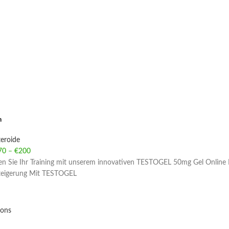
n
eroide
70
–
€
200
Price range: €70 through €200
ren Sie Ihr Training mit unserem innovativen TESTOGEL 50mg Gel Online 
steigerung Mit TESTOGEL
ions