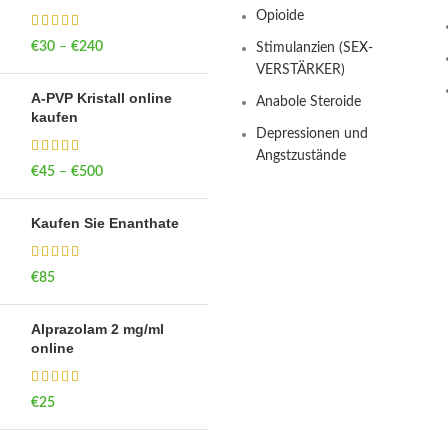
Opioide
€
30
–
€
240
Price range: €30
Stimulanzien (SEX-
through €240
VERSTÄRKER)
A-PVP Kristall online
Anabole Steroide
kaufen
Depressionen und
Angstzustände
€
45
–
€
500
Price range: €45
through €500
Kaufen Sie Enanthate
€
85
Alprazolam 2 mg/ml
online
€
25