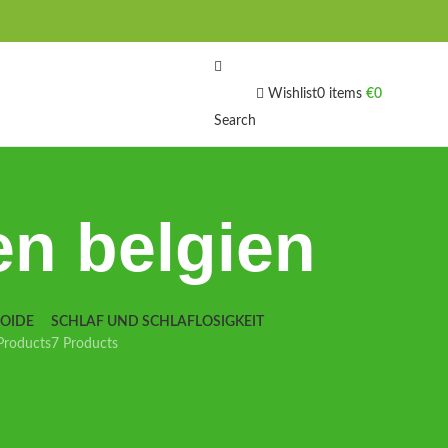
Wishlist
0
items
€
0
Search
n belgien
IOIDE
SCHLAF UND SCHLAFLOSIGKEIT
Products
7 Products