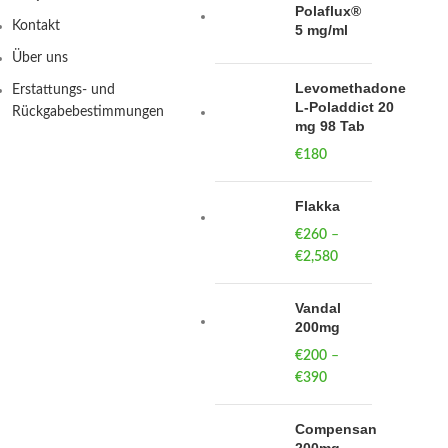
Polaflux®
Kontakt
5 mg/ml
Über uns
Levomethadone
Erstattungs- und
L-Poladdict 20
Rückgabebestimmungen
mg 98 Tab
€
180
Flakka
€
260
–
€
2,580
Price
range:
€260
Vandal
through
200mg
€2,580
€
200
–
€
390
Price
range:
€200
Compensan
through