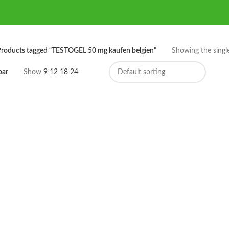
roducts tagged “TESTOGEL 50 mg kaufen belgien”
Showing the single
bar
Show
9
12
18
24