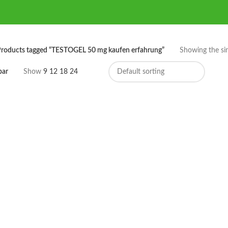
roducts tagged “TESTOGEL 50 mg kaufen erfahrung”
Showing the sin
bar
Show
9
12
18
24