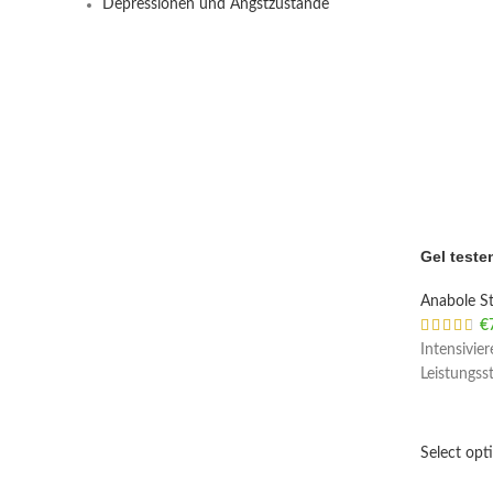
Depressionen und Angstzustände
Gel teste
Anabole St
€
Intensivie
Leistungs
Select opt