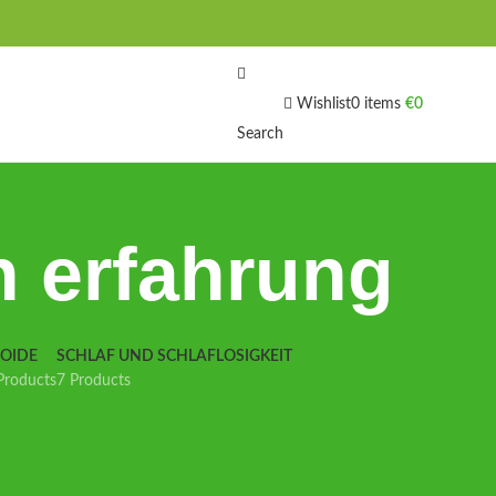
Wishlist
0
items
€
0
Search
 erfahrung
IOIDE
SCHLAF UND SCHLAFLOSIGKEIT
Products
7 Products