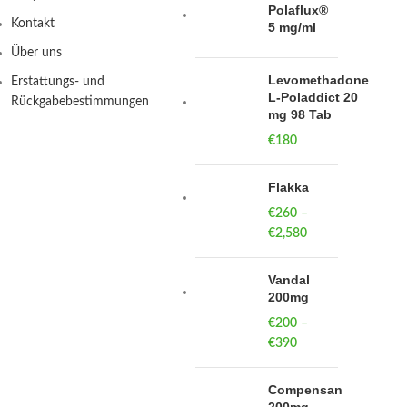
Polaflux®
Kontakt
5 mg/ml
Über uns
Levomethadone
Erstattungs- und
L-Poladdict 20
Rückgabebestimmungen
mg 98 Tab
€
180
Flakka
€
260
–
€
2,580
Price
range:
€260
Vandal
through
200mg
€2,580
€
200
–
€
390
Price
range:
€200
Compensan
through