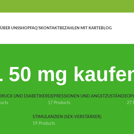
ÜBER UNS
SHOP
FAQ’S
KONTAKT
BEZAHLEN MIT KARTE
BLOG
50 mg kaufen
DRUCK UND DIABETIKER
DEPRESSIONEN UND ANGSTZUSTÄNDE
OP
ducts
17 Products
27 
STIMULANZIEN (SEX-VERSTÄRKER)
19 Products