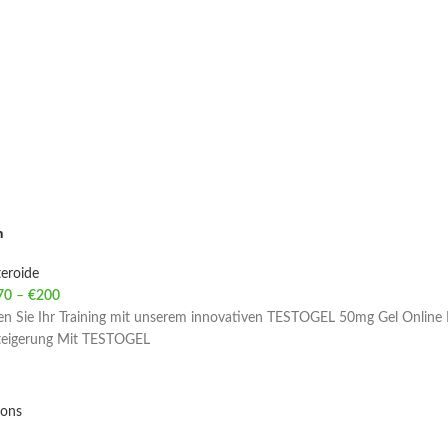
n
eroide
70
–
€
200
Price range: €70 through €200
ren Sie Ihr Training mit unserem innovativen TESTOGEL 50mg Gel Online 
steigerung Mit TESTOGEL
ions