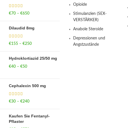
Opioide
€
70
–
€
650
Price range: €70
Stimulanzien (SEX-
through €650
VERSTÄRKER)
Dilaudid 8mg
Anabole Steroide
Depressionen und
€
155
–
€
250
Price range: €155
Angstzustände
through €250
Hydroklortiazid 25/50 mg
€
40
–
€
50
Price range: €40
through €50
Cephalexin 500 mg
€
30
–
€
240
Price range: €30
through €240
Kaufen Sie Fentanyl-
Pflaster