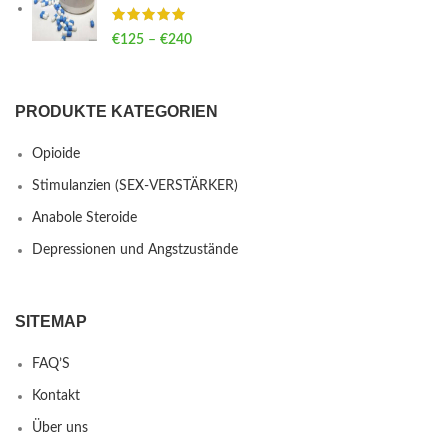
€
125
–
€
240
Price range: €125 through €240
PRODUKTE KATEGORIEN
Opioide
Stimulanzien (SEX-VERSTÄRKER)
Anabole Steroide
Depressionen und Angstzustände
SITEMAP
FAQ’S
Kontakt
Über uns