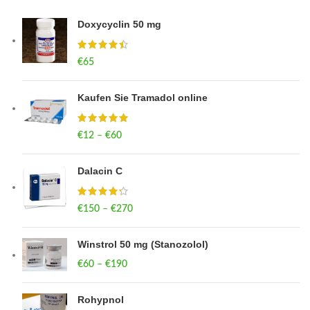
Doxycyclin 50 mg
€
65
Kaufen Sie Tramadol online
€
12
–
€
60
Price range: €12 through €60
Dalacin C
€
150
–
€
270
Price range: €150 through €270
Winstrol 50 mg (Stanozolol)
€
60
–
€
190
Price range: €60 through €190
Rohypnol