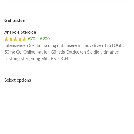
Gel testen
Anabole Steroide
€
70
–
€
200
Price range: €70 through €200
Intensivieren Sie Ihr Training mit unserem innovativen TESTOGEL
50mg Gel Online Kaufen Günstig Entdecken Sie die ultimative
Leistungssteigerung Mit TESTOGEL
Select options