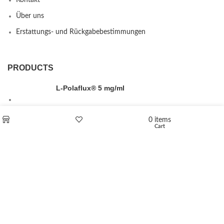
Kontakt
Über uns
Erstattungs- und Rückgabebestimmungen
PRODUCTS
L-Polaflux® 5 mg/ml
0
items
Cart
Shop
Wishlist
Levomethadone L-Poladdict 20 mg 98 Tab
€
180
Flakka
€
260
–
€
2,580
Price range: €260 through €2,580