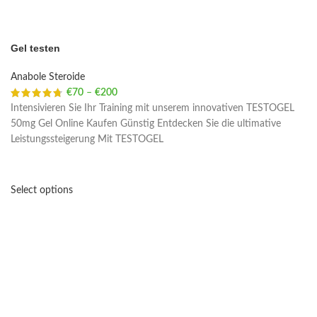
Gel testen
Anabole Steroide
€
70
–
€
200
Price range: €70 through €200
Intensivieren Sie Ihr Training mit unserem innovativen TESTOGEL
50mg Gel Online Kaufen Günstig Entdecken Sie die ultimative
Leistungssteigerung Mit TESTOGEL
Select options