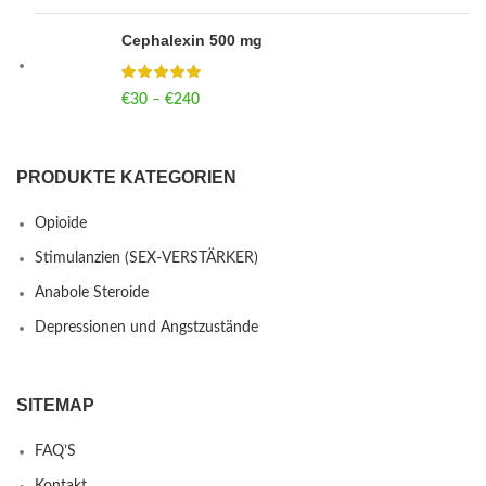
Cephalexin 500 mg
€
30
–
€
240
Price range: €30 through €240
PRODUKTE KATEGORIEN
Opioide
Stimulanzien (SEX-VERSTÄRKER)
Anabole Steroide
Depressionen und Angstzustände
SITEMAP
FAQ’S