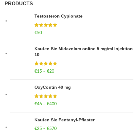
PRODUCTS
Testosteron Cypionate
€
50
Kaufen Sie Midazolam online 5 mg/ml Injektion
10
€
15
–
€
20
Price range: €15 through €20
OxyContin 40 mg
€
46
–
€
400
Price range: €46 through €400
Kaufen Sie Fentanyl-Pflaster
€
25
–
€
570
Price range: €25 through €570