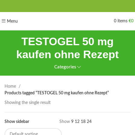
0
items
€
0
Menu
TESTOGEL 50 mg
kaufen ohne Rezept
Categories
Home
Products tagged “TESTOGEL 50 mg kaufen ohne Rezept”
Showing the single result
Show sidebar
Show
9
12
18
24