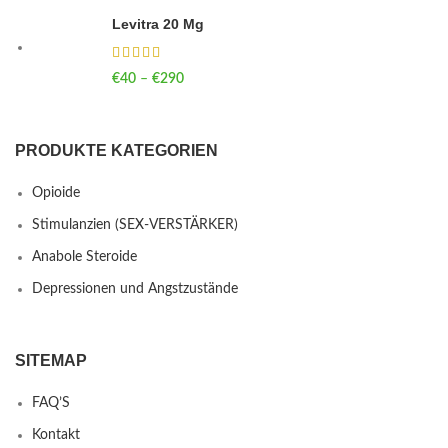
Levitra 20 Mg
€
40
–
€
290
Price range: €40 through €290
PRODUKTE KATEGORIEN
Opioide
Stimulanzien (SEX-VERSTÄRKER)
Anabole Steroide
Depressionen und Angstzustände
SITEMAP
FAQ’S
Kontakt