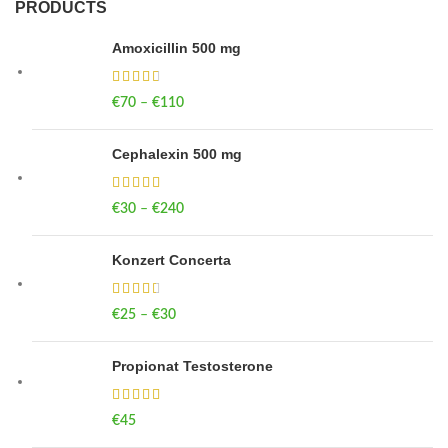
PRODUCTS
Amoxicillin 500 mg
€
70
–
€
110
Price range: €70 through €110
Cephalexin 500 mg
€
30
–
€
240
Price range: €30 through €240
Konzert Concerta
€
25
–
€
30
Price range: €25 through €30
Propionat Testosterone
€
45