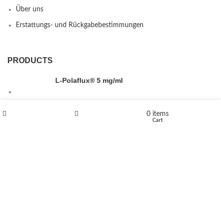
Über uns
Erstattungs- und Rückgabebestimmungen
PRODUCTS
L-Polaflux® 5 mg/ml
0
items
Shop
Wishlist
Cart
Levomethadone L-Poladdict 20 mg 98 Tab
€
180
Flakka
€
260
–
€
2,580
Price range: €260 through €2,580
Vandal 200mg