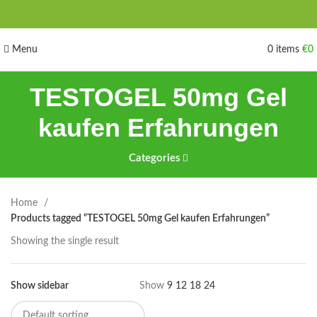
Menu
0
items
€
0
TESTOGEL 50mg Gel
kaufen Erfahrungen
Categories
Home
Products tagged “TESTOGEL 50mg Gel kaufen Erfahrungen”
Showing the single result
Show sidebar
Show
9
12
18
24