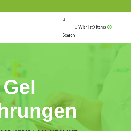
Wishlist
0
items
€
0
Search
Gel
ahrungen