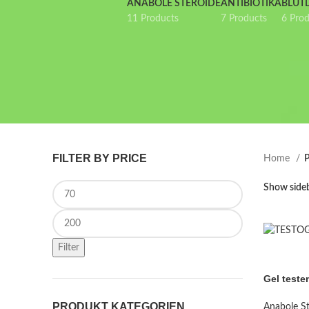
ANABOLE STEROIDE
ANTIBIOTIKA
BLUT
11 Products
7 Products
6 Pro
FILTER BY PRICE
Home
P
Min price
Show side
Max price
Filter
Gel teste
PRODUKT KATEGORIEN
Anabole St