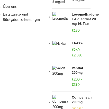
5 mg/ml
Über uns
Levomethadone
Erstattungs- und
L-Poladdict 20
Rückgabebestimmungen
mg 98 Tab
€
180
Flakka
€
260
–
€
2,580
Price
range:
€260
Vandal
through
200mg
€2,580
€
200
–
€
390
Price
range:
€200
Compensan
through
200mg
€390