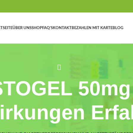
TSEITE
ÜBER UNS
SHOP
FAQ’S
KONTAKT
BEZAHLEN MIT KARTE
BLOG
STOGEL 50mg 
rkungen Erf