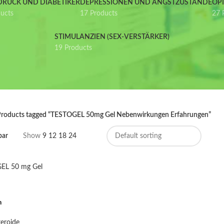
DRUCK UND DIABETIKER
DEPRESSIONEN UND ANGSTZUSTÄNDE
OP
ducts
17 Products
27 
STIMULANZIEN (SEX-VERSTÄRKER)
19 Products
roducts tagged “TESTOGEL 50mg Gel Nebenwirkungen Erfahrungen”
bar
Show
9
12
18
24
n
eroide