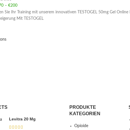
70
–
€
200
Price range: €70 through €200
ren Sie Ihr Training mit unserem innovativen TESTOGEL 50mg Gel Online 
steigerung Mit TESTOGEL
ions
CTS
PRODUKTE
KATEGORIEN
Levitra 20 Mg
Opioide