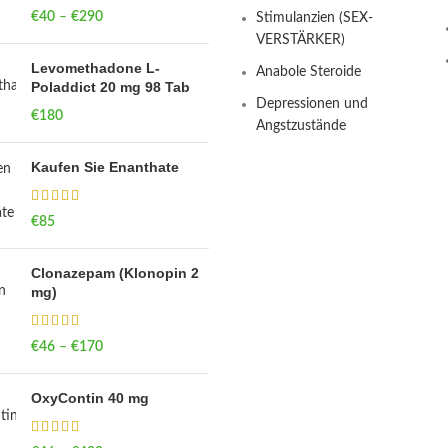
€
40
–
€
290
Price range: €40
Stimulanzien (SEX-
through €290
VERSTÄRKER)
Levomethadone L-
Anabole Steroide
Poladdict 20 mg 98 Tab
Depressionen und
€
180
Angstzustände
Kaufen Sie Enanthate
€
85
Clonazepam (Klonopin 2
mg)
€
46
–
€
170
Price range: €46
through €170
OxyContin 40 mg