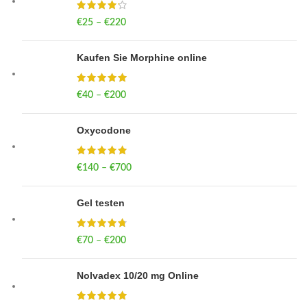
€
25
–
€
220
Price range: €25 through €220
Kaufen Sie Morphine online
€
40
–
€
200
Price range: €40 through €200
Oxycodone
€
140
–
€
700
Price range: €140 through €700
Gel testen
€
70
–
€
200
Price range: €70 through €200
Nolvadex 10/20 mg Online