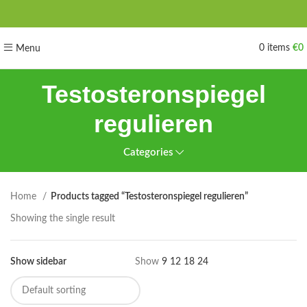
0
items
€
0
Menu
Testosteronspiegel
regulieren
Categories
Home
Products tagged “Testosteronspiegel regulieren”
Showing the single result
Show sidebar
Show
9
12
18
24