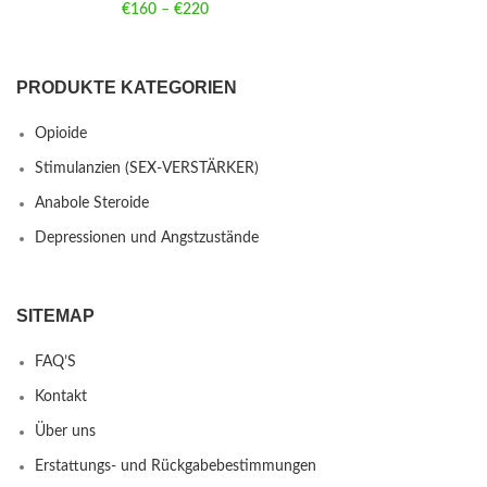
€
160
–
€
220
Price range: €160 through €220
PRODUKTE KATEGORIEN
Opioide
Stimulanzien (SEX-VERSTÄRKER)
Anabole Steroide
Depressionen und Angstzustände
SITEMAP
FAQ’S
Kontakt
Über uns
Erstattungs- und Rückgabebestimmungen