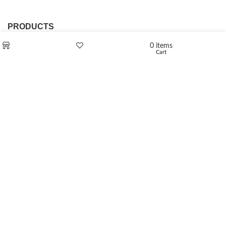
PRODUCTS
0
items
L-Polaflux® 5 mg/ml
Cart
Shop
Wishlist
Levomethadone L-Poladdict 20 mg 98 Tab
€
180
Flakka
€
260
–
€
2,580
Price range: €260 through €2,580
Vandal 200mg
€
200
–
€
390
Price range: €200 through €390
Compensan 200mg