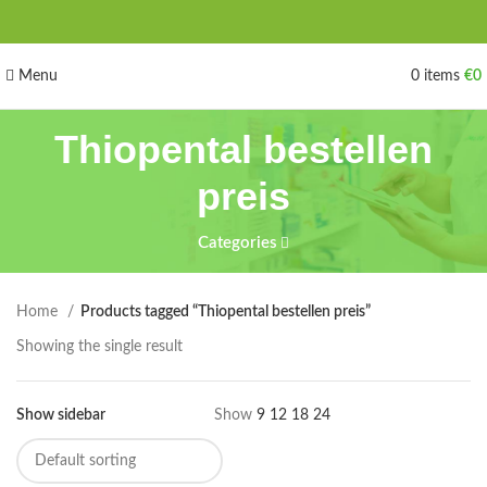
Menu
0
items
€
0
Thiopental bestellen
preis
Categories
Home
Products tagged “Thiopental bestellen preis”
Showing the single result
Show sidebar
Show
9
12
18
24