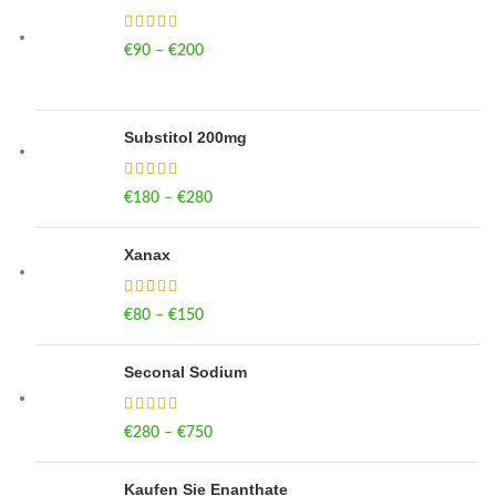
€
90
–
€
200
Price range: €90 through €200
Substitol 200mg
€
180
–
€
280
Price range: €180 through €280
Xanax
€
80
–
€
150
Price range: €80 through €150
Seconal Sodium
€
280
–
€
750
Price range: €280 through €750
Kaufen Sie Enanthate