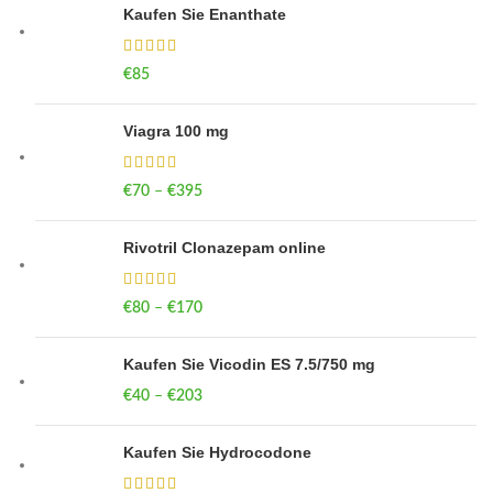
Kaufen Sie Enanthate
€
85
Viagra 100 mg
€
70
–
€
395
Price range: €70 through €395
Rivotril Clonazepam online
€
80
–
€
170
Price range: €80 through €170
Kaufen Sie Vicodin ES 7.5/750 mg
€
40
–
€
203
Price range: €40 through €203
Kaufen Sie Hydrocodone