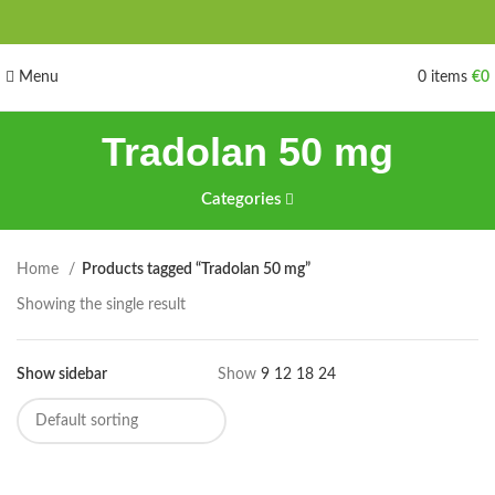
Menu
0
items
€
0
Tradolan 50 mg
Categories
Home
Products tagged “Tradolan 50 mg”
Showing the single result
Show sidebar
Show
9
12
18
24