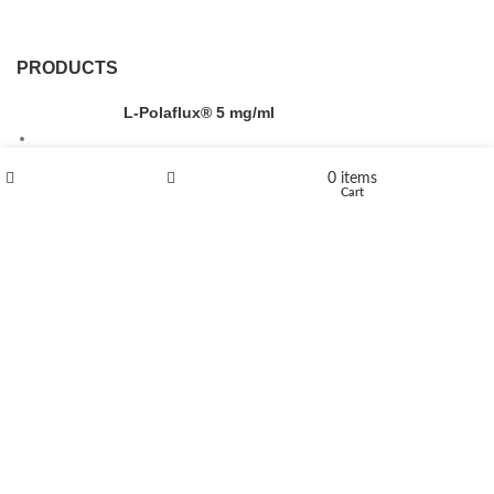
PRODUCTS
L-Polaflux® 5 mg/ml
0
items
Shop
Wishlist
Cart
Levomethadone L-Poladdict 20 mg 98 Tab
€
180
Flakka
€
260
–
€
2,580
Price range: €260 through €2,580
Vandal 200mg
€
200
–
€
390
Price range: €200 through €390