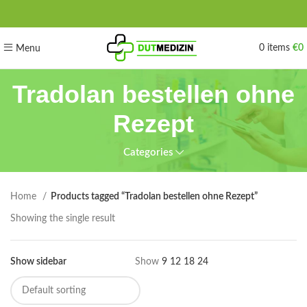
0
items
€
0
Menu
Tradolan bestellen ohne
Rezept
Categories
Home
Products tagged “Tradolan bestellen ohne Rezept”
Showing the single result
Show sidebar
Show
9
12
18
24