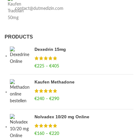
contact@dutmedizin.com
PRODUCTS
Dexedrin 15mg
€
225
–
€
405
Price range: €225 through €405
Kaufen Methadone
€
240
–
€
290
Price range: €240 through €290
Nolvadex 10/20 mg Online
€
160
–
€
220
Price range: €160 through €220