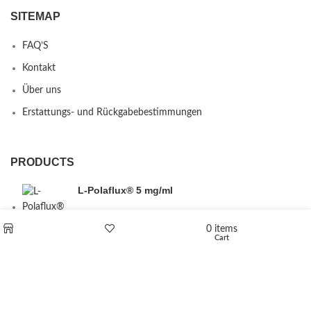
SITEMAP
FAQ’S
Kontakt
Über uns
Erstattungs- und Rückgabebestimmungen
PRODUCTS
L-Polaflux® 5 mg/ml
0
items
Cart
Shop
Wishlist
Levomethadone L-Poladdict 20 mg 98 Tab
€
180