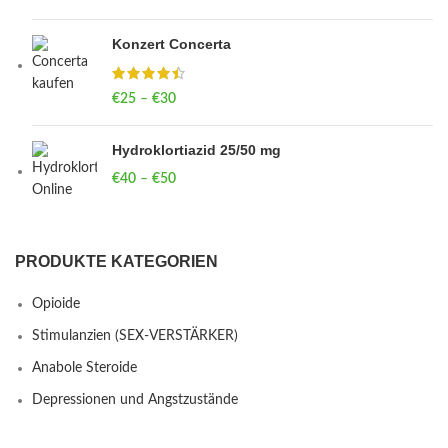
Konzert Concerta
€
25
–
€
30
Price range: €25 through €30
Hydroklortiazid 25/50 mg
€
40
–
€
50
Price range: €40 through €50
PRODUKTE KATEGORIEN
Opioide
Stimulanzien (SEX-VERSTÄRKER)
Anabole Steroide
Depressionen und Angstzustände