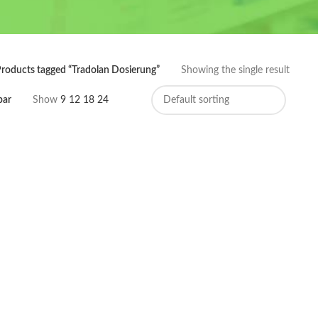
roducts tagged “Tradolan Dosierung”
Showing the single result
bar
Show
9
12
18
24