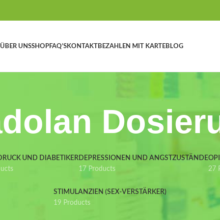
ÜBER UNS
SHOP
FAQ’S
KONTAKT
BEZAHLEN MIT KARTE
BLOG
adolan Dosier
DRUCK UND DIABETIKER
DEPRESSIONEN UND ANGSTZUSTÄNDE
OP
ducts
17 Products
27 
STIMULANZIEN (SEX-VERSTÄRKER)
19 Products