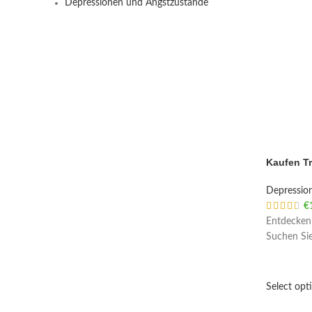
Depressionen und Angstzustände
Kaufen T
Depressio
€
Entdecken 
Suchen Sie
Select opt