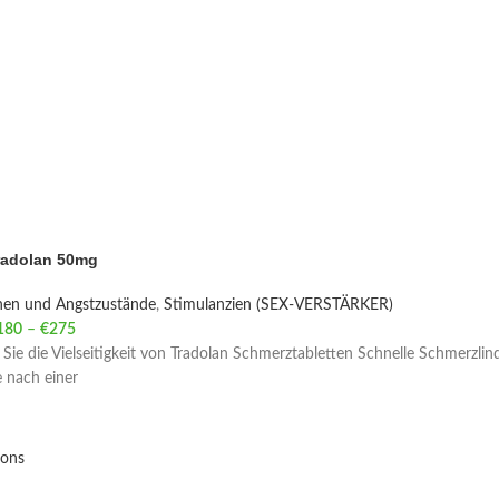
radolan 50mg
nen und Angstzustände
,
Stimulanzien (SEX-VERSTÄRKER)
180
–
€
275
Price range: €180 through €275
Sie die Vielseitigkeit von Tradolan Schmerztabletten Schnelle Schmerzlinde
 nach einer
ions