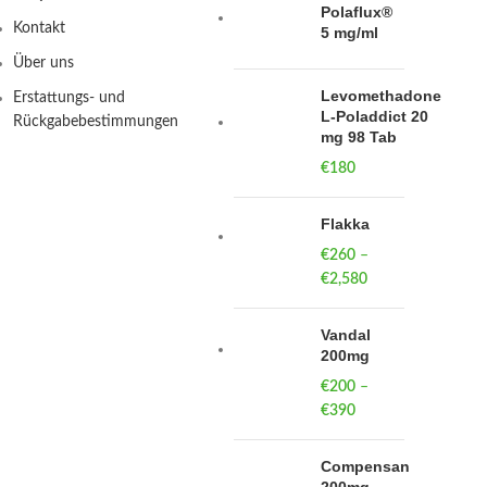
Polaflux®
Kontakt
5 mg/ml
Über uns
Levomethadone
Erstattungs- und
L-Poladdict 20
Rückgabebestimmungen
mg 98 Tab
€
180
Flakka
€
260
–
€
2,580
Price
range:
€260
Vandal
through
200mg
€2,580
€
200
–
€
390
Price
range:
€200
Compensan
through