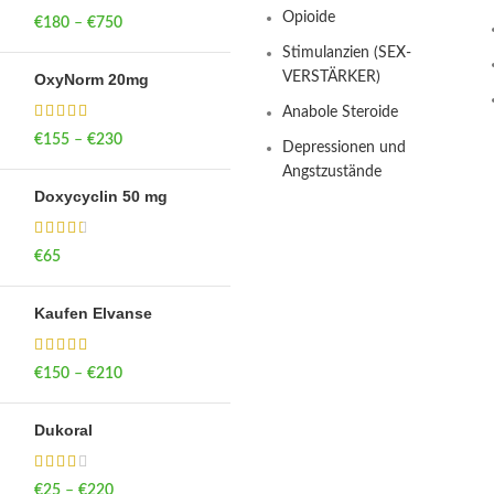
Opioide
€
180
–
€
750
Price range: €180
through €750
Stimulanzien (SEX-
VERSTÄRKER)
OxyNorm 20mg
Anabole Steroide
€
155
–
€
230
Price range: €155
Depressionen und
through €230
Angstzustände
Doxycyclin 50 mg
€
65
Kaufen Elvanse
€
150
–
€
210
Price range: €150
through €210
Dukoral
€
25
–
€
220
Price range: €25