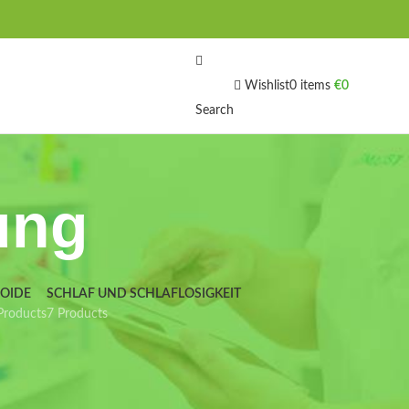
Wishlist
0
items
€
0
Search
ung
IOIDE
SCHLAF UND SCHLAFLOSIGKEIT
Products
7 Products