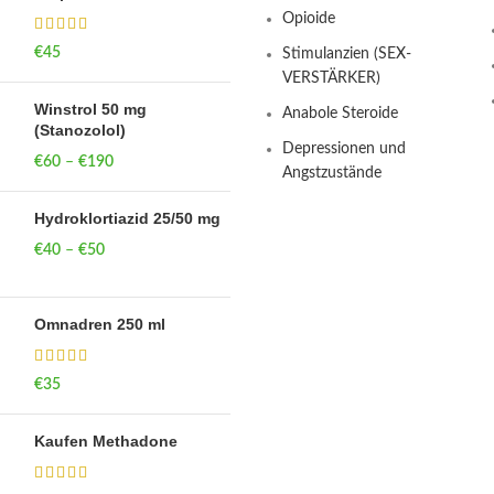
Opioide
€
45
Stimulanzien (SEX-
VERSTÄRKER)
Winstrol 50 mg
Anabole Steroide
(Stanozolol)
Depressionen und
€
60
–
€
190
Price range: €60
Angstzustände
through €190
Hydroklortiazid 25/50 mg
€
40
–
€
50
Price range: €40
through €50
Omnadren 250 ml
€
35
Kaufen Methadone