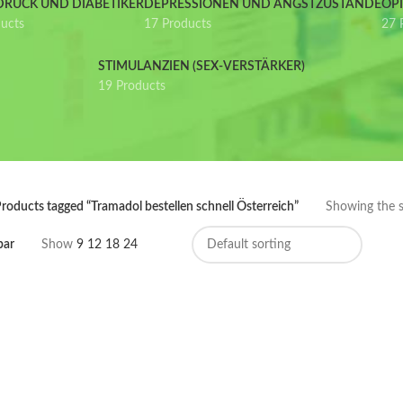
DRUCK UND DIABETIKER
DEPRESSIONEN UND ANGSTZUSTÄNDE
OP
ducts
17 Products
27 
STIMULANZIEN (SEX-VERSTÄRKER)
19 Products
roducts tagged “Tramadol bestellen schnell Österreich”
Showing the si
bar
Show
9
12
18
24