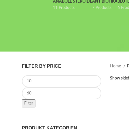
ANABOLE STEROIDE
ANTIBIOTIKA
BLUT
11 Products
7 Products
6 Pro
FILTER BY PRICE
Home
P
Min price
Show side
Max price
Filter
PRODUKT KATEGORIEN