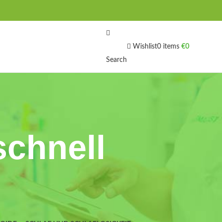
Wishlist
0
items
€
0
Search
schnell