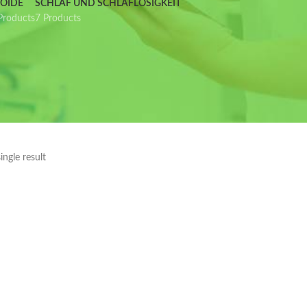
IOIDE
SCHLAF UND SCHLAFLOSIGKEIT
Products
7 Products
ngle result