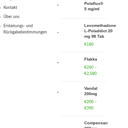
Polaflux®
Kontakt
5 mg/ml
Über uns
Levomethadone
Erstattungs- und
L-Poladdict 20
Rückgabebestimmungen
mg 98 Tab
€
180
Flakka
€
260
–
€
2,580
Price
range:
€260
Vandal
through
200mg
€2,580
€
200
–
€
390
Price
range:
€200
Compensan
through