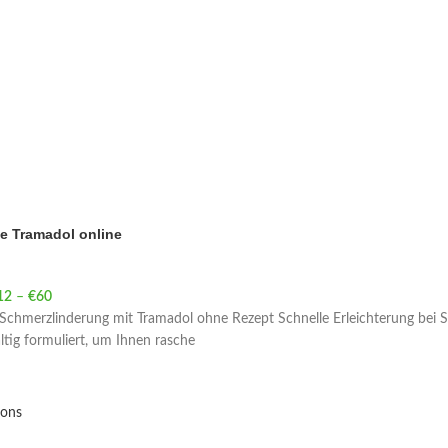
e Tramadol online
12
–
€
60
Price range: €12 through €60
Schmerzlinderung mit Tramadol ohne Rezept Schnelle Erleichterung bei
ältig formuliert, um Ihnen rasche
ions